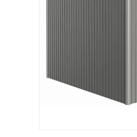
Biohort utebod
Biohort u
highline h3 2 dører
highline 
mørk grå met.
sølv metal
49 490
53 90
Nettlager
:
Bestillingsvare
Nettlager
:
Klikk & Hent
Klikk & He