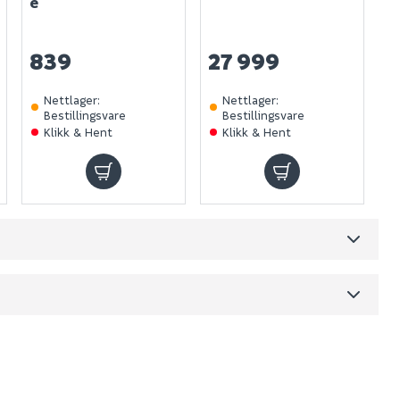
e
839
27 999
Nettlager
:
Nettlager
:
Bestillingsvare
Bestillingsvare
Klikk & Hent
Klikk & Hent
Skjul
dre)