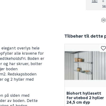
Ve
Tilbehør til dette
elegant overlys hele
fyller alle kravene for
edlikeholdsfri. Boden er
r og har skruer, bolter
gjør boden
 m2. Redskapsboden
r og 2 hyller med
Biohort hyllesett
den på siden med
for utebod 2 hyller
der av boden. Dette
24,5 cm dyp
laten på boden.