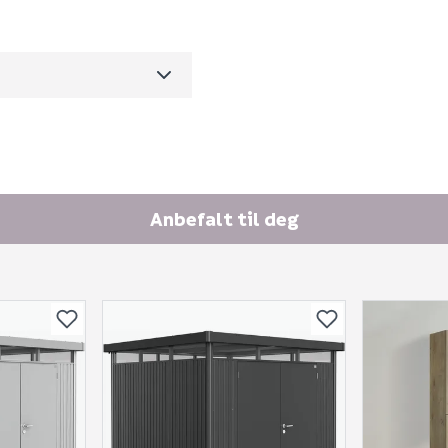
E-postadresse
300.2
m3 per salgsforpakning)
Anbefalt til deg
Skjule spørsmålet f
SEND INN SPØRSMÅL
Spørsmålet og svaret vil 
Ingen spørsmål enda