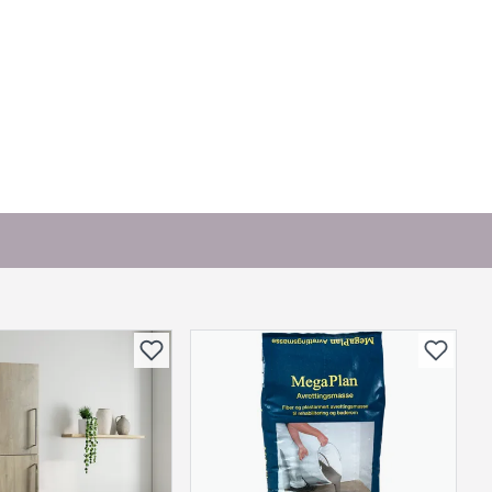
or andre?
bli vist her etter at det er besvart.
. Bli den første til å stille et spørsmål til dette
produktet.