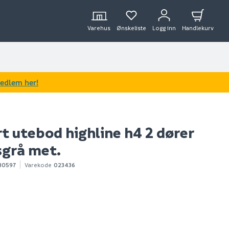
Varehus
Ønskeliste
Logg inn
Handlekurv
medlem her!
t utebod highline h4 2 dører
sgrå met.
80597
Varekode
023436