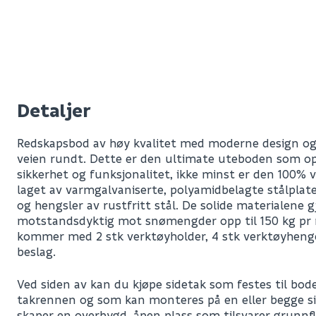
Detaljer
Redskapsbod av høy kvalitet med moderne design og 
veien rundt. Dette er den ultimate uteboden som opp
sikkerhet og funksjonalitet, ikke minst er den 100% v
laget av varmgalvaniserte, polyamidbelagte stålplate
og hengsler av rustfritt stål. De solide materialene 
motstandsdyktig mot snømengder opp til 150 kg pr
kommer med 2 stk verktøyholder, 4 stk verktøyhenge
beslag.
Ved siden av kan du kjøpe sidetak som festes til bo
takrennen og som kan monteres på en eller begge si
skaper en overbygd, åpen plass som tilsvarer grunnf