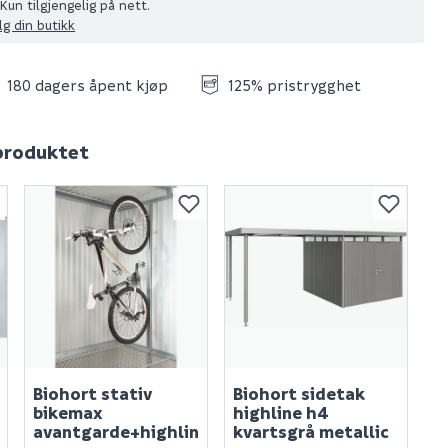
Kun tilgjengelig på nett.
lg din butikk
180 dagers åpent kjøp
125% pristrygghet
 produktet
Biohort stativ
Biohort sidetak
bikemax
highline h4
avantgarde+highlin
kvartsgrå metallic