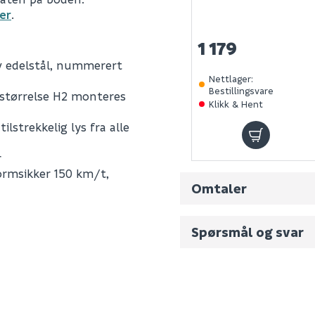
er
.
1 179
v edelstål, nummerert
Nettlager
:
Bestillingsvare
a størrelse H2 monteres
Klikk & Hent
ilstrekkelig lys fra alle
r
ormsikker 150 km/t,
Omtaler
Spørsmål og svar
Fornavn (synlig for an
88059
0