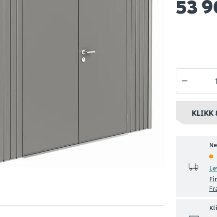
53 
tebod
Biohort utebod
Lind contin
h4 2 dører
highline h4 2 dører
høyskap 16
lic
mørk grå met.
0
53 900
4 199
Bestillingsvare
Nettlager
:
Bestillingsvare
Nettlager
:
50
nt
Klikk & Hent
Klikk & Hent
KLIKK 
Ne
Le
Fi
Fr
Kl