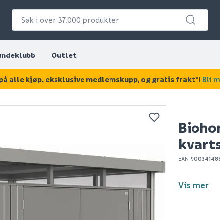
undeklubb
Outlet
på alle kjøp, eksklusive medlemskupp, og gratis frakt*
!
Bli 
KAN DISSE VÆRE AV INTERESSE?
Biohor
kvart
EAN
90034148
Vis mer