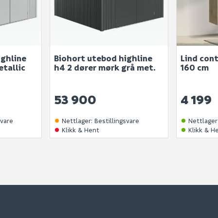
ighline
Biohort utebod highline
Lind con
etallic
h4 2 dører mørk grå met.
160 cm
53 900
4 199
svare
Nettlager
:
Bestillingsvare
Nettlager
Klikk & Hent
Klikk & H