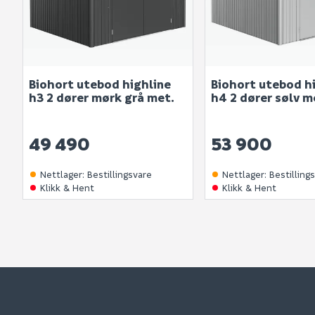
Biohort utebod highline
Biohort utebod h
h3 2 dører mørk grå met.
h4 2 dører sølv m
49 490
53 900
Nettlager
:
Bestillingsvare
Nettlager
:
Bestilling
Klikk & Hent
Klikk & Hent