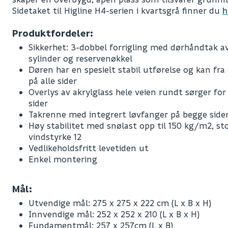
Sidetaket til Higline H4-serien i kvartsgrå finner du
h
Produktfordeler:
Sikkerhet: 3-dobbel forrigling med dørhåndtak a
sylinder og reservenøkkel
Døren har en spesielt stabil utførelse og kan fr
på alle sider
Overlys av akrylglass hele veien rundt sørger for t
sider
Takrenne med integrert løvfanger på begge side
Høy stabilitet med snølast opp til 150 kg/m2, st
vindstyrke 12
Vedlikeholdsfritt levetiden ut
Enkel montering
Mål:
Utvendige mål: 275 x 275 x 222 cm (L x B x H)
Leverandørens varenummer
Innvendige mål: 252 x 252 x 210 (L x B x H)
Nobb No
Fundamentmål: 257 x 257cm (L x B)