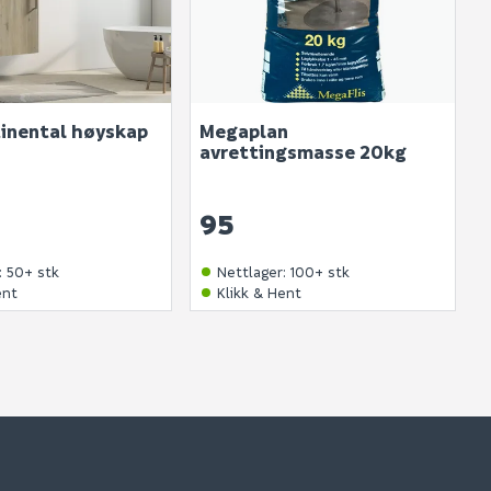
tinental høyskap
Megaplan
avrettingsmasse 20kg
95
:
50+ stk
Nettlager
:
100+ stk
ent
Klikk & Hent