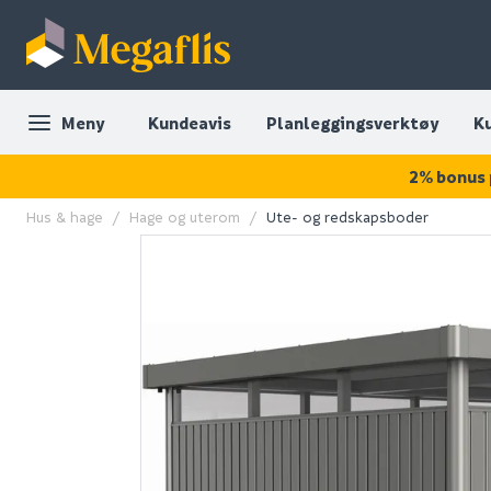
Meny
Kundeavis
Planleggingsverktøy
K
2% bonus 
Hus & hage
Hage og uterom
Ute- og redskapsboder