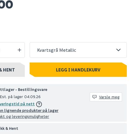
900
ental
Megaplan
0 cm
avrettingsmasse
20kg
95
+ stk
Nettlager
:
100+ stk
Klikk & Hent
& HENT
LEGG I HANDLEKURV
ttlager - Bestillingsvare
Est. på lager 04.09.26
Varsle meg
veringstid på nett
nn lignende produkter på lager
akt og leveringsmuligheter
ikk & Hent