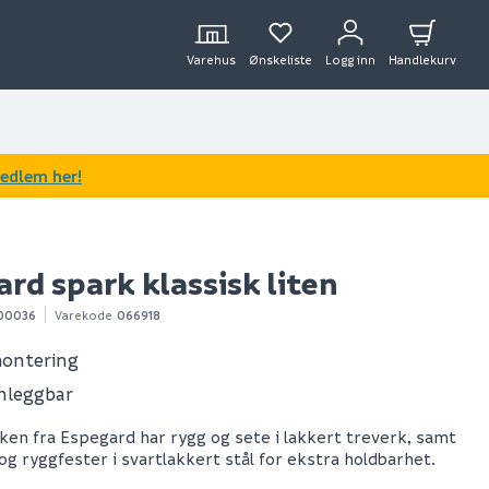
Varehus
Ønskeliste
Logg inn
Handlekurv
medlem her!
rd spark klassisk liten
00036
Varekode
066918
montering
leggbar
en fra Espegard har rygg og sete i lakkert treverk, samt
og ryggfester i svartlakkert stål for ekstra holdbarhet.