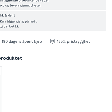
nn lignende produkter på lager
akt og leveringsmuligheter
ikk & Hent
Kun tilgjengelig på nett.
lg din butikk
180 dagers åpent kjøp
125% pristrygghet
 produktet