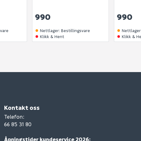
990
990
svare
Nettlager
:
Bestillingsvare
Nettlager
Klikk & Hent
Klikk & H
Kontakt oss
Telefon
:
66 85 31 80
Åpningstider kundeservice 2026: