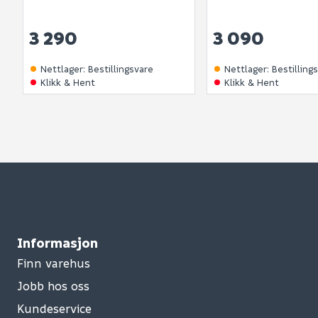
3 290
3 090
Nettlager
:
Bestillingsvare
Nettlager
:
Bestilling
Klikk & Hent
Klikk & Hent
Informasjon
Finn varehus
Jobb hos oss
Kundeservice