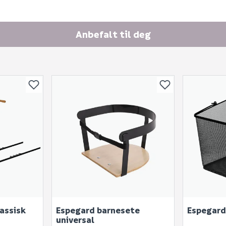
E-postadresse
Anbefalt til deg
Skjule spørsmålet f
SEND INN SPØRSMÅL
Spørsmålet og svaret vil 
assisk
Espegard barnesete
Espegard 
Ingen spørsmål enda
universal