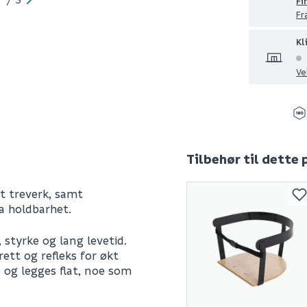
Fi
Fr
Kl
Ve
Tilbehør til dette
t treverk, samt
ra holdbarhet.
 styrke og lang levetid.
rett og refleks for økt
 og legges flat, noe som