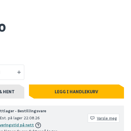
rv til
Debel plisségardin
flex lysdempende
0
sort 50x130
319
stillingsvare
Nettlager
:
1-10 stk
Klikk & Hent
& HENT
LEGG I HANDLEKURV
ttlager - Bestillingsvare
Est. på lager 22.08.26
Varsle meg
veringstid på nett