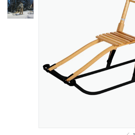
Espegard spark
Espegard 
klassisk stor
klassisk 
3 290
3 090
Nettlager
:
Bestillingsvare
Nettlager
:
Klikk & Hent
Klikk & He
1