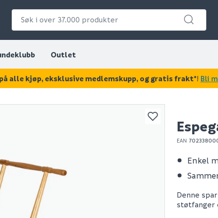
undeklubb
Outlet
på alle kjøp, eksklusive medlemskupp, og gratis frakt*
!
Bli 
KAN DISSE VÆRE AV INTERESSE?
Espega
EAN
70233800
Enkel 
Sammen
Denne spark
støtfanger 