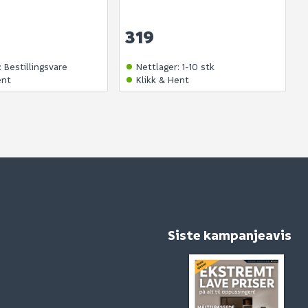
produktet.
319
:
Bestillingsvare
Nettlager
:
1-10 stk
ent
Klikk & Hent
Siste kampanjeavis