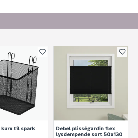
or andre?
bli vist her etter at det er besvart.
kurv til spark
Debel plisségardin flex
. Bli den første til å stille et spørsmål til dette
lysdempende sort 50x130