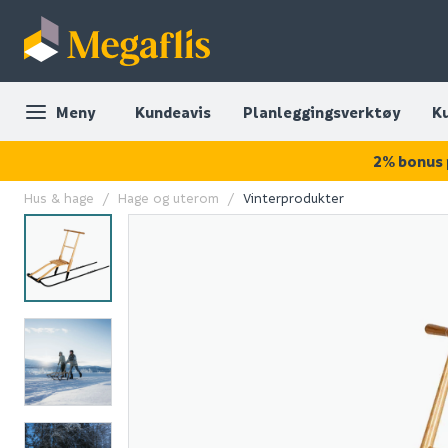
Meny
Kundeavis
Planleggingsverktøy
K
2% bonus 
Hus & hage
Hage og uterom
Vinterprodukter