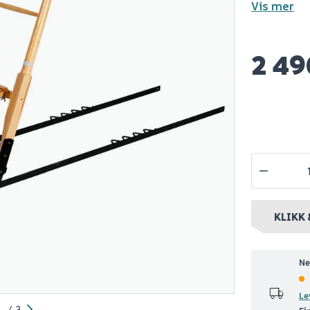
Vis mer
spark
Espegard barnesete
Espegard ku
medium
universal
spark
2 49
990
990
Bestillingsvare
Nettlager
:
Bestillingsvare
Nettlager
:
Be
nt
Klikk & Hent
Klikk & Hent
KLIKK 
Ne
Le
/
3