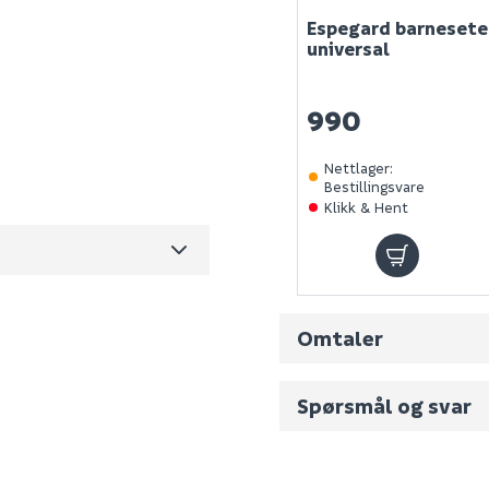
Espegard barnesete
universal
990
8005
0
Nettlager
:
Bestillingsvare
7.5
Klikk & Hent
m3 per salgsforpakning)
Omtaler
Spørsmål og svar
Fornavn (synlig for an