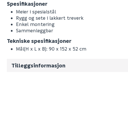
Spesifikasjoner
Meier i spesialstål
Rygg og sete i lakkert treverk
Enkel montering
Sammenleggbar
Leverandørens varenummer
Tekniske spesifikasjoner
Nobb No
Mål(H x L x B): 90 x 152 x 52 cm
Vekt pr. stk / m2 (i kg)
Volum
52.342
(d
Tilleggsinformasjon