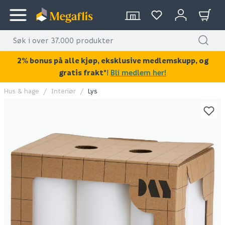
2% bonus på alle kjøp, eksklusive medlemskupp, og
gratis frakt*
!
Bli medlem her!
Hus & hage
Interiør
Lys
KAN DISSE VÆRE AV INTERESSE?