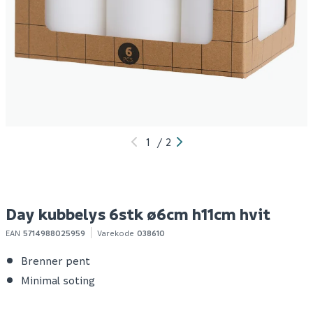
Day telys 75stk 12g
House rio black
R
toalettrullholder
m
59
199
50+ stk
10+ stk
Klikk & Hent
Klikk & Hent
1
/
2
Day kubbelys 6stk ø6cm h11cm hvit
EAN
5714988025959
Varekode
038610
Brenner pent
Minimal soting