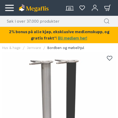
2% bonus på alle kjøp, eksklusive medlemskupp, og
gratis frakt*
!
Bli medlem her!
Hus & hage
Jernvare
Bordben og møbelhjul
KAN DISSE VÆRE AV INTERESSE?