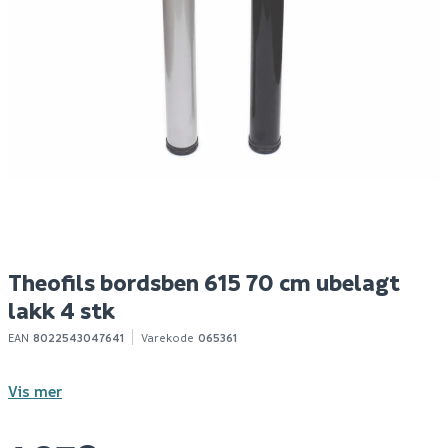
Theofils ben konisk
Theofils ben 555 10cm
F
15cm børstet nikkel
matt grå ral 9006 4-pk
s
u
m
49
479
7
10+ stk
Bestillingsvare
Klikk & Hent
Klikk & Hent
Theofils bordsben 615 70 cm ubelagt
lakk 4 stk
EAN
8022543047641
Varekode
065361
Vis mer