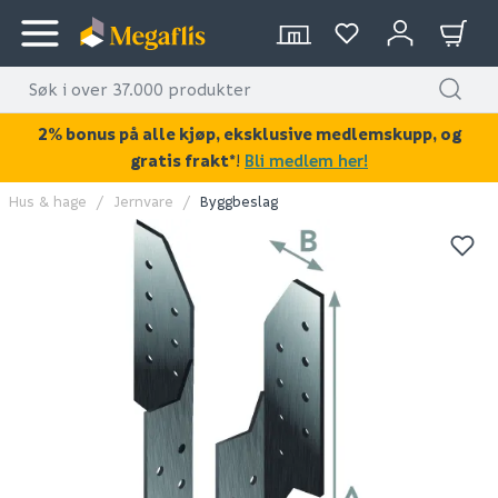
2% bonus på alle kjøp, eksklusive medlemskupp, og
gratis frakt*
!
Bli medlem her!
Hus & hage
Jernvare
Byggbeslag
KAN DISSE VÆRE AV INTERESSE?