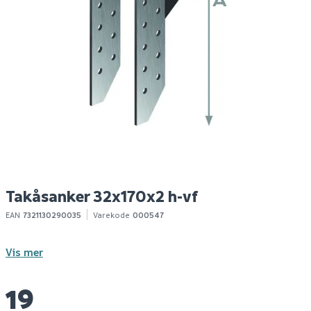
Gaffelanker
Nordlux cardiff
S
50x320x1.5-vf
vegglampe down e27
sort
29
307
1
100+ stk
10+ stk
Klikk & Hent
Klikk & Hent
Takåsanker 32x170x2 h-vf
EAN
7321130290035
Varekode
000547
Vis mer
19