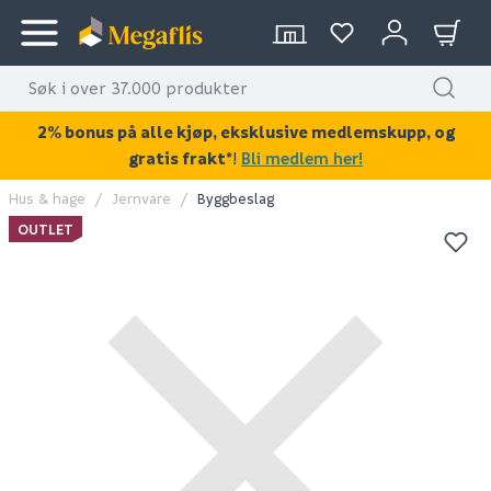
2% bonus på alle kjøp, eksklusive medlemskupp, og
gratis frakt*
!
Bli medlem her!
Hus & hage
Jernvare
Byggbeslag
KAN DISSE VÆRE AV INTERESSE?
OUTLET
OUTLET