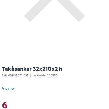
Takåsanker 32x210x2
Nordlux cardiff
G
v-vf
vegglampe down e27
m
sort
p
11
307
10+ stk
10+ stk
Klikk & Hent
Klikk & Hent
Takåsanker 32x210x2 h
EAN
4741280721037
Varekode
000550
Vis mer
6