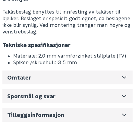
Takåsbeslag benyttes til innfesting av takåser til
bjelker. Beslaget er spesielt godt egnet, da beslagene
ikke blir synlig. Ved montering trenger man høyre og
venstrebeslag.
Tekniske spesifikasjoner
Materiale: 2,0 mm varmforzinket stålplate (FV)
Spiker-/skruehull: Ø 5 mm
Omtaler
Leverandørens varenummer
231010003
Spørsmål og svar
Nobb No
0
Skjul
Vekt pr. stk / m2 (i kg)
0
Tilleggsinformasjon
Fornavn (synlig for andre)