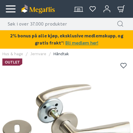
2% bonus på alle kjøp, eksklusive medlemskupp, og
gratis frakt*
!
Bli medlem her!
Hus & hage
Jernvare
Håndtak
KAN DISSE VÆRE AV INTERESSE?
OUTLET