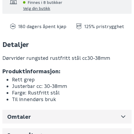
Finnes i 8 butikker
Velg din butikk
180 dagers åpent kjøp
125% pristrygghet
Detaljer
Dørvrider rungsted rustfritt stål cc30-38mm
Produktinformasjon:
Rett grep
Justerbar cc: 30-38mm
Farge: Rustfritt stål
Til innendørs bruk
Omtaler
Leverandørens varenummer
159683
Nobb No
0