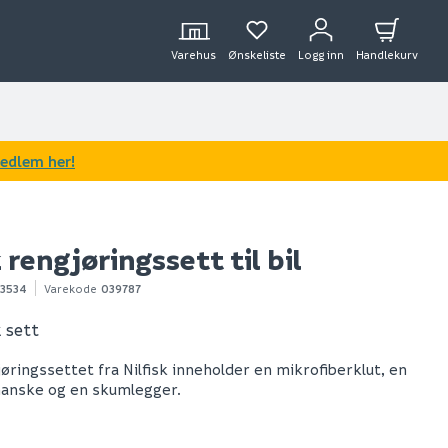
Varehus
Ønskeliste
Logg inn
Handlekurv
medlem her!
k rengjøringssett til bil
23534
Varekode
039787
 sett
øringssettet fra Nilfisk inneholder en mikrofiberklut, en
hanske og en skumlegger.