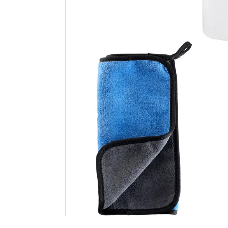
Nilfisk car shampoo
Nilfisk d
500 ml
ml
122
189
Nettlager
:
1-10 stk
Nettlager
:
Klikk & Hent
Klikk & He