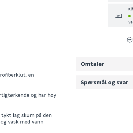
Kl
Ve
Omtaler
rofiberklut, en
Spørsmål og svar
urtigtørkende og har høy
Fornavn (synlig for an
 tykt lag skum på den
E-postadresse
n og vask med vann
128501318