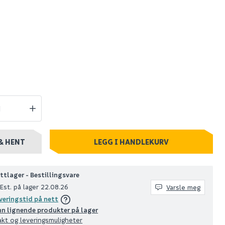
bilbørste
Nilfisk multibørste
kit m/såpetank for
bil. felg og hage
539
10 stk
Nettlager
:
1-10 stk
Klikk & Hent
& HENT
LEGG I HANDLEKURV
ttlager - Bestillingsvare
Est. på lager 22.08.26
Varsle meg
veringstid på nett
nn lignende produkter på lager
akt og leveringsmuligheter