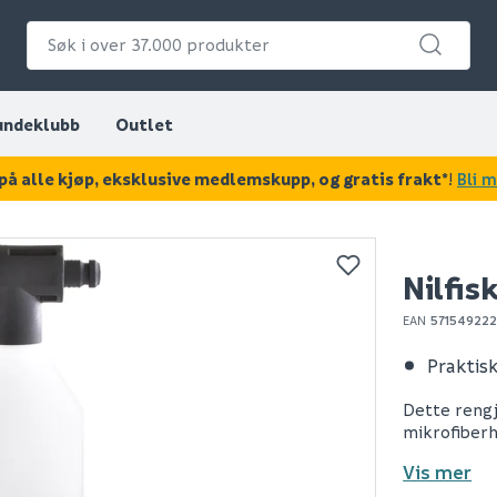
undeklubb
Outlet
på alle kjøp, eksklusive medlemskupp, og gratis frakt*
!
Bli 
KAN DISSE VÆRE AV INTERESSE?
Nilfis
EAN
57154922
Praktisk
Dette rengj
mikrofiber
Vis mer