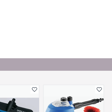
or andre?
bli vist her etter at det er besvart.
. Bli den første til å stille et spørsmål til dette
produktet.