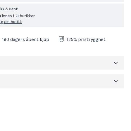
ikk & Hent
Finnes i 21 butikker
lg din butikk
180 dagers åpent kjøp
125% pristrygghet
Skjul
dre)