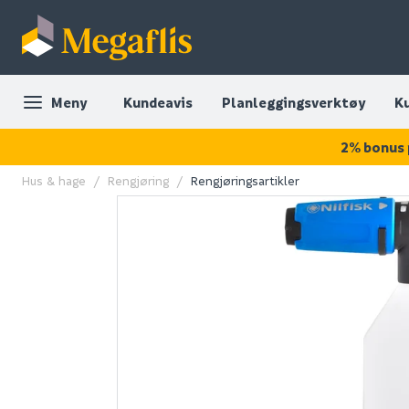
Meny
Kundeavis
Planleggingsverktøy
K
2% bonus 
Hus & hage
Rengjøring
Rengjøringsartikler