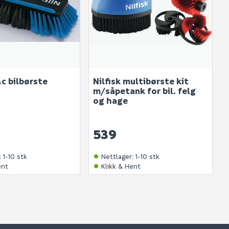
&c bilbørste
Nilfisk multibørste kit
m/såpetank for bil. felg
og hage
539
:
1-10 stk
Nettlager
:
1-10 stk
ent
Klikk & Hent