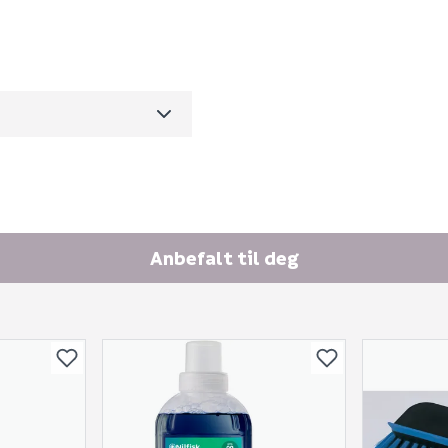
0
1
m3 per salgsforpakning)
Skjule spørsmålet f
SEND INN SPØRSMÅL
Anbefalt til deg
Spørsmålet og svaret vil 
Ingen spørsmål enda