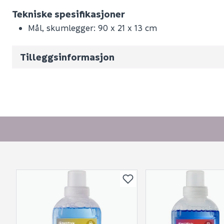
Tekniske spesifikasjoner
Nobb No
Mål, skumlegger: 90 x 21 x 13 cm
Vekt pr. stk / m2 (i kg)
Volum
9.394
(d
Tilleggsinformasjon