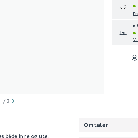
Fr
Kl
Ve
/
3
Omtaler
s både inne og ute.