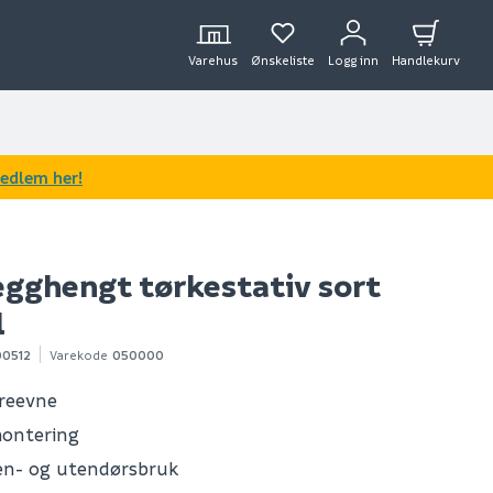
Varehus
Ønskeliste
Logg inn
Handlekurv
medlem her!
egghengt tørkestativ sort
l
00512
Varekode
050000
reevne
montering
en- og utendørsbruk