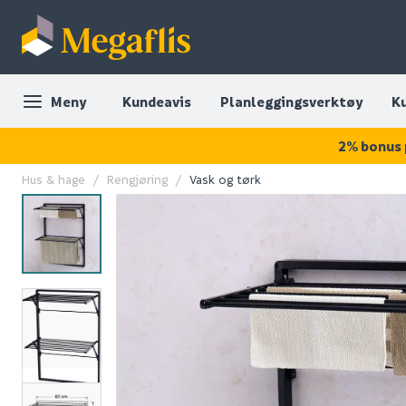
Meny
Kundeavis
Planleggingsverktøy
K
2% bonus 
Hus & hage
Rengjøring
Vask og tørk