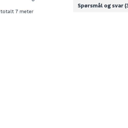
Spørsmål og svar
(
 totalt 7 meter
Fornavn (synlig for an
E-postadresse
100064
Skjule spørsmålet f
0
SEND INN SPØRSMÅL
2.1