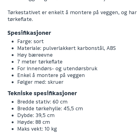
Tørkestativet er enkelt å montere på veggen, og har
tørkeflate.
Spesifikasjoner
Farge: sort
Materiale: pulverlakkert karbonstål, ABS
Høy bæreevne
7 meter tørkeflate
For innendørs- og utendørsbruk
Enkel å montere på veggen
Følger med: skruer
Tekniske spesifikasjoner
Bredde stativ: 60 cm
Bredde tørkehylle: 45,5 cm
Leverandørens varenummer
Dybde: 39,5 cm
Nobb No
Høyde: 88 cm
Maks vekt: 10 kg
Vekt pr. stk / m2 (i kg)