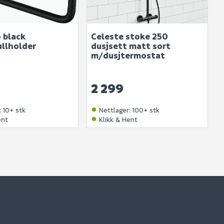
 black
Celeste stoke 250
ullholder
dusjsett matt sort
m/dusjtermostat
2 299
:
10+ stk
Nettlager
:
100+ stk
ent
Klikk & Hent