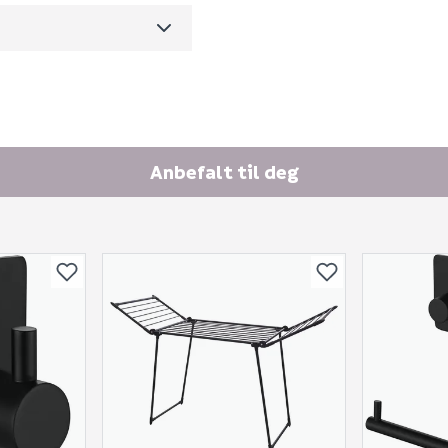
Spørsmålet og svaret vil 
m3 per salgsforpakning)
Ingen spørsmål enda
Anbefalt til deg