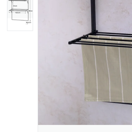
House rio black
House rio
knagg med 3 kroker
krok 1 stk
169
99
Nettlager
:
10+ stk
Nettlager
:
Klikk & Hent
Klikk & He