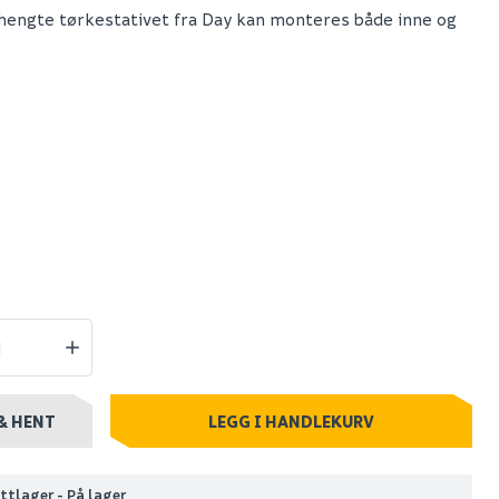
hengte tørkestativet fra Day kan monteres både inne og
lack
Celeste stoke 250
holder
dusjsett matt sort
m/dusjtermostat
2 299
+ stk
Nettlager
:
100+ stk
Klikk & Hent
& HENT
LEGG I HANDLEKURV
ttlager - På lager