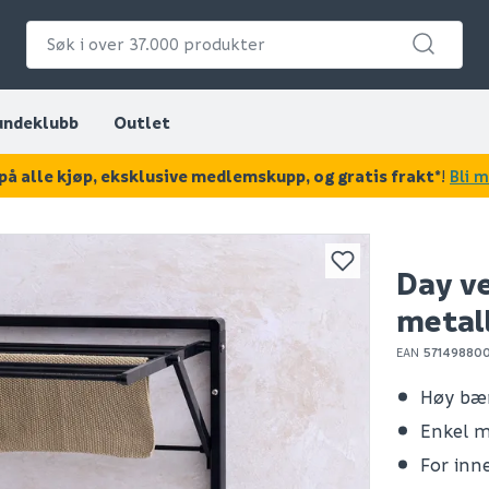
undeklubb
Outlet
på alle kjøp, eksklusive medlemskupp, og gratis frakt*
!
Bli 
KAN DISSE VÆRE AV INTERESSE?
Day v
metal
EAN
57149880
Høy bæ
Enkel 
For inn