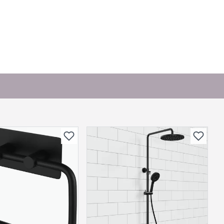
bli vist her etter at det er besvart.
. Bli den første til å stille et spørsmål til dette
produktet.