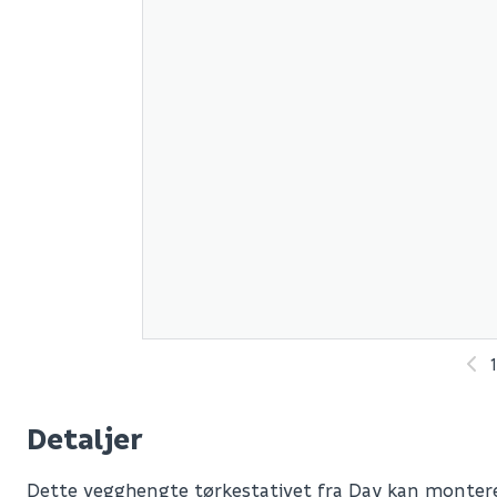
1
Detaljer
Dette vegghengte tørkestativet fra Day kan montere