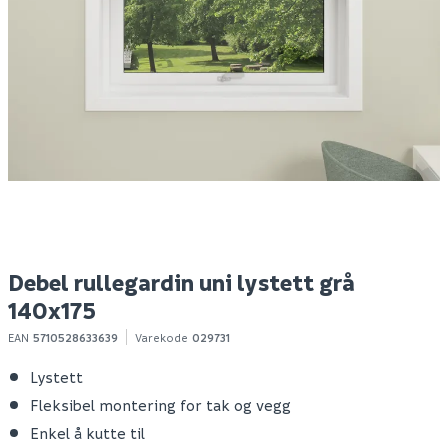
Debel rullegardin uni
Debel rullegardin uni-
D
maxi lystett grå
bo lystett hvit 160x210
1
160x210
390
390
1
1-10 stk
1-10 stk
Klikk & Hent
Klikk & Hent
Debel rullegardin uni lystett grå
140x175
EAN
5710528633639
Varekode
029731
Lystett
Fleksibel montering for tak og vegg
Enkel å kutte til