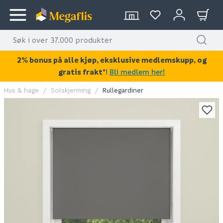
2% bonus på alle kjøp, eksklusive medlemskupp, og
gratis frakt*
!
Bli medlem her!
Hus & hage
Solskjerming
Rullegardiner
KAN DISSE VÆRE AV INTERESSE?