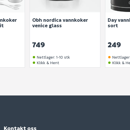
nnkoker
Obh nordica vannkoker
Day vann
it
venice glass
sort
749
249
Nettlager
:
1-10 stk
Nettlager
Klikk & Hent
Klikk & H
Kontakt oss