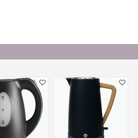
. Bli den første til å stille et spørsmål til dette
produktet.