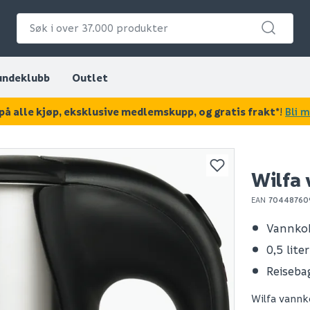
undeklubb
Outlet
på alle kjøp, eksklusive medlemskupp, og gratis frakt*
!
Bli 
KAN DISSE VÆRE AV INTERESSE?
Wilfa 
EAN
70448760
Vannkok
0,5 lite
Reiseba
Wilfa vannk