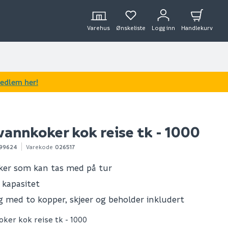
Varehus
Ønskeliste
Logg inn
Handlekurv
medlem her!
vannkoker kok reise tk - 1000
99624
Varekode
026517
er som kan tas med på tur
r kapasitet
g med to kopper, skjeer og beholder inkludert
oker kok reise tk - 1000