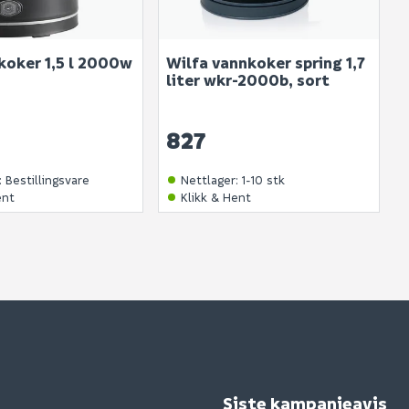
koker 1,5 l 2000w
Wilfa vannkoker spring 1,7
liter wkr-2000b, sort
827
:
Bestillingsvare
Nettlager
:
1-10 stk
ent
Klikk & Hent
Siste kampanjeavis