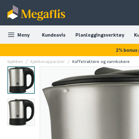
Meny
Kundeavis
Planleggingsverktøy
K
2% bonus 
Kjøkken
Kjøkkenapparater
Kaffetraktere og vannkokere