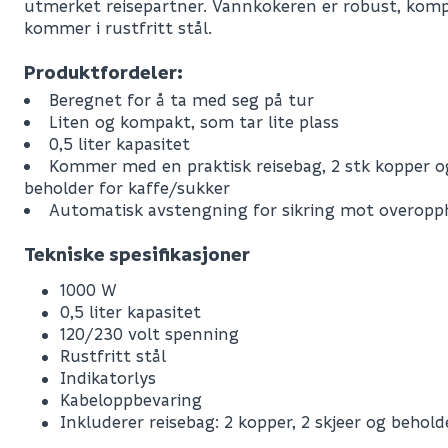
utmerket reisepartner. Vannkokeren er robust, komp
kommer i rustfritt stål.
Produktfordeler:
Beregnet for å ta med seg på tur
Liten og kompakt, som tar lite plass
0,5 liter kapasitet
Kommer med en praktisk reisebag, 2 stk kopper og 
beholder for kaffe/sukker
Automatisk avstengning for sikring mot overopp
Tekniske spesifikasjoner
1000 W
Leverandørens varenummer
0,5 liter kapasitet
120/230 volt spenning
Nobb No
Rustfritt stål
Indikatorlys
Vekt pr. stk / m2 (i kg)
Kabeloppbevaring
Inkluderer reisebag: 2 kopper, 2 skjeer og behold
Volum
3.557
(d