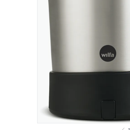
Wilfa vannkoker kok
Russell h
1 liter wk - 5, stål
vannkoker
0,85 ltr, h
372
359
Nettlager
:
1-10 stk
Nettlager
:
Klikk & Hent
Klikk & He