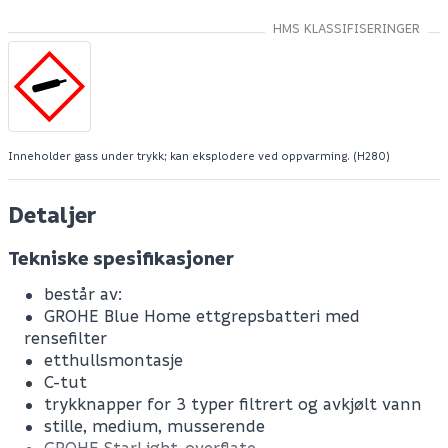
HMS KLASSIFISERINGER
Inneholder gass under trykk; kan eksplodere ved oppvarming. (H280)
Detaljer
Tekniske spesifikasjoner
består av:
GROHE Blue Home ettgrepsbatteri med
rensefilter
etthullsmontasje
C-tut
trykknapper for 3 typer filtrert og avkjølt vann
stille, medium, musserende
GROHE StarLight-overflate