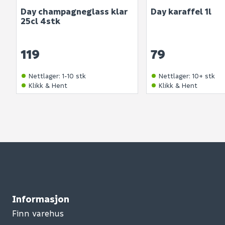
Day champagneglass klar
Day karaffel 1l
25cl 4stk
119
79
Nettlager
:
1-10 stk
Nettlager
:
10+ stk
Klikk & Hent
Klikk & Hent
Informasjon
Finn varehus