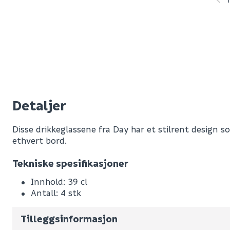
Detaljer
Disse drikkeglassene fra Day har et stilrent design 
ethvert bord.
Leverandørens varenummer
Tekniske spesifikasjoner
Nobb No
Innhold: 39 cl
Antall: 4 stk
Vekt pr. stk / m2 (i kg)
Volum
3.802
(d
Tilleggsinformasjon