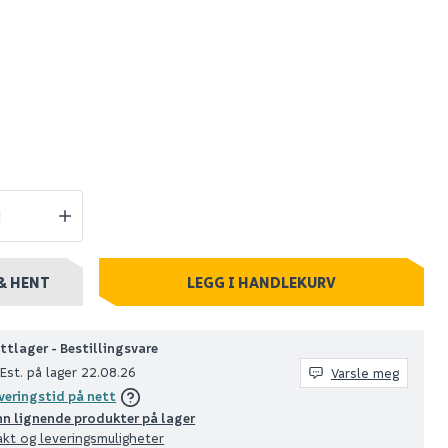
lass klar
Day whiskeyglass
tk
klar 34cl 4stk
109
10 stk
Nettlager
:
1-10 stk
Klikk & Hent
& HENT
LEGG I HANDLEKURV
ttlager - Bestillingsvare
Est. på lager 22.08.26
Varsle meg
veringstid på nett
nn lignende produkter på lager
akt og leveringsmuligheter