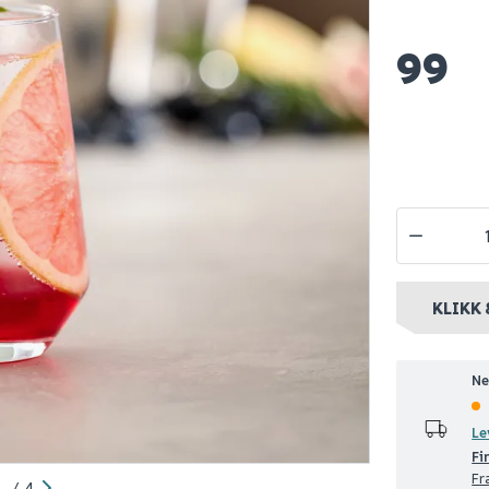
el 1l
Day bestikksett
Day drikkeg
99
16deler rf.stål blank
høy 33cl 4s
169
109
10+ stk
Nettlager
:
1-10 stk
Nettlager
:
1-
nt
Klikk & Hent
Klikk & Hent
KLIKK 
Ne
Le
Fi
Fr
/
4