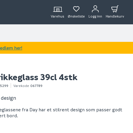
Varehus
Ønskeliste
Logg inn
Handlekurv
medlem her!
ikkeglass 39cl 4stk
75299
Varekode
067789
t design
eglassene fra Day har et stilrent design som passer godt
ert bord.