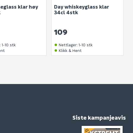
eglass klar høy
Day whiskeyglass klar
k
34cl 4stk
109
:
1-10 stk
Nettlager
:
1-10 stk
ent
Klikk & Hent
Siste kampanjeavis