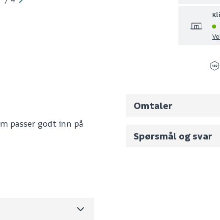
Kl
Ve
Omtaler
som passer godt inn på
Spørsmål og svar
106334
Fornavn (synlig for an
0
1.05
E-postadresse
m3 per salgsforpakning)