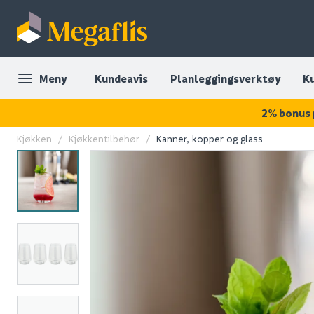
Meny
Kundeavis
Planleggingsverktøy
K
2% bonus 
Kjøkken
Kjøkkentilbehør
Kanner, kopper og glass