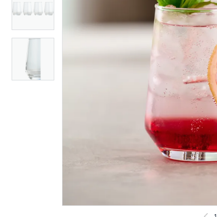
Day champagneglass
Day karaff
klar 25cl 4stk
119
79
Nettlager
:
1-10 stk
Nettlager
:
Klikk & Hent
Klikk & He
1