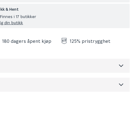
ikk & Hent
Finnes i 17 butikker
lg din butikk
180 dagers åpent kjøp
125% pristrygghet
Skjul
dre)