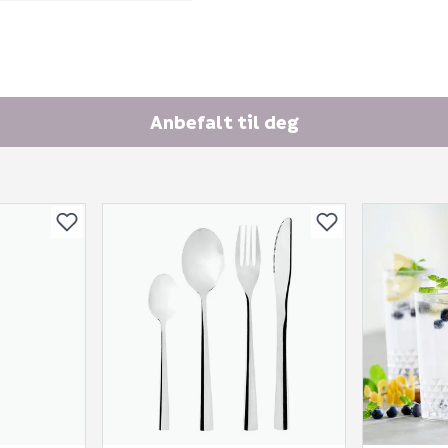
Anbefalt til deg
Skjule spørsmålet f
SEND INN SPØRSMÅL
Spørsmålet og svaret vil 
Ingen spørsmål enda