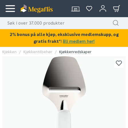
2% bonus på alle kjøp, eksklusive medlemskupp, og
gratis frakt*
!
Bli medlem her!
Kjøkken
Kjøkkentilbehør
Kjøkkenredskaper
KAN DISSE VÆRE AV INTERESSE?