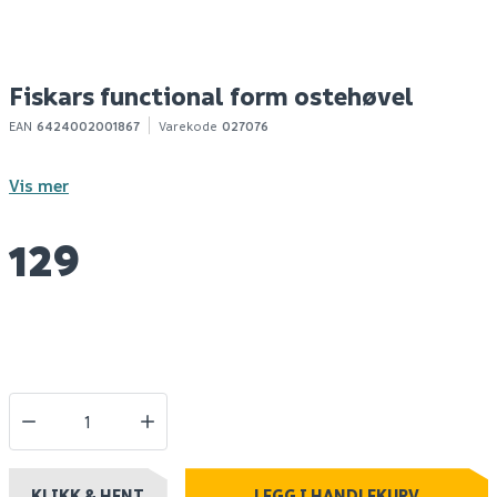
Fiskars functional form ostehøvel
EAN
6424002001867
Varekode
027076
Vis mer
129
KLIKK & HENT
LEGG I HANDLEKURV