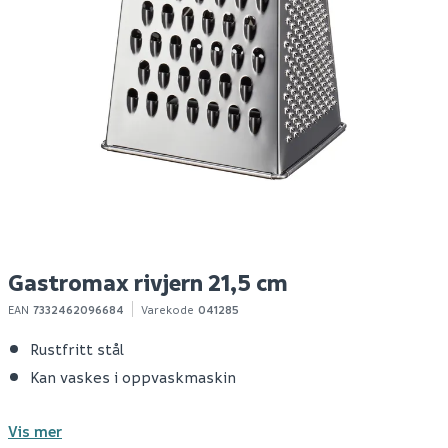
Gastromax slikkepott
Day kjøkkenvekt
D
silikon sort 33,5cm
digital maks 5kg
a
50
129
1-10 stk
1-10 stk
Klikk & Hent
Klikk & Hent
Gastromax rivjern 21,5 cm
EAN
7332462096684
Varekode
041285
Rustfritt stål
Kan vaskes i oppvaskmaskin
Vis mer