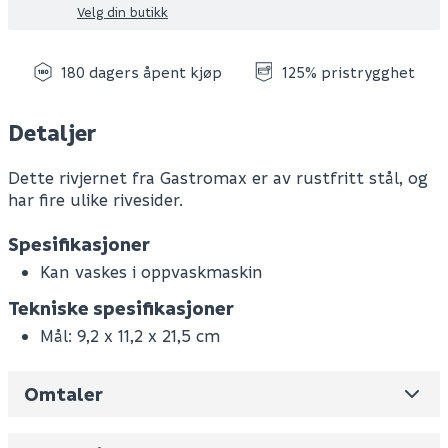
Velg din butikk
180 dagers åpent kjøp
125% pristrygghet
Detaljer
Dette rivjernet fra Gastromax er av rustfritt stål, og
har fire ulike rivesider.
Spesifikasjoner
Kan vaskes i oppvaskmaskin
Tekniske spesifikasjoner
Mål: 9,2 x 11,2 x 21,5 cm
Omtaler
Leverandørens varenummer
725 1950
Nobb No
0