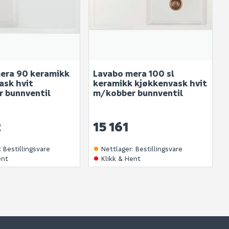
era 90 keramikk
Lavabo mera 100 sl
ask hvit
keramikk kjøkkenvask hvit
 bunnventil
m/kobber bunnventil
2
15 161
:
Bestillingsvare
Nettlager
:
Bestillingsvare
ent
Klikk & Hent