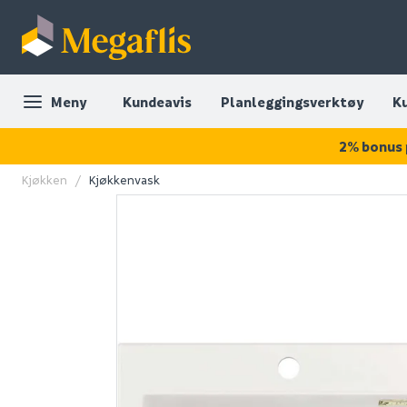
Meny
Kundeavis
Planleggingsverktøy
K
2% bonus 
Kjøkken
Kjøkkenvask