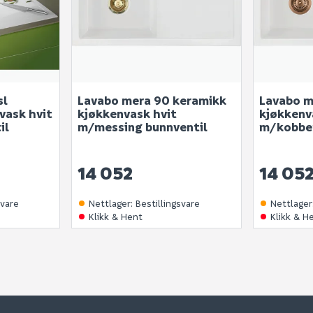
sl
Lavabo mera 90 keramikk
Lavabo m
vask hvit
kjøkkenvask hvit
kjøkkenv
il
m/messing bunnventil
m/kobber
14 052
14 05
svare
Nettlager
:
Bestillingsvare
Nettlager
Klikk & Hent
Klikk & H