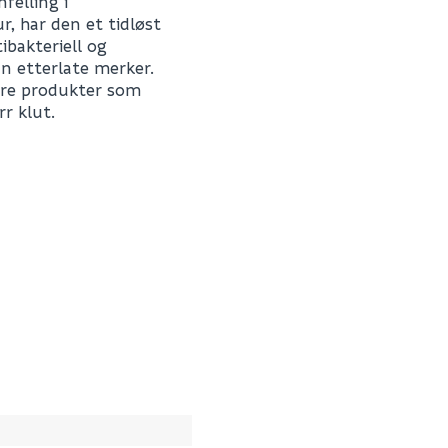
felling i
Fornavn (synlig for an
r, har den et tidløst
bakteriell og
n etterlate merker.
E-postadresse
sure produkter som
r klut.
Skjule spørsmålet f
SEND INN SPØRSMÅL
11065M
0
Spørsmålet og svaret vil 
33