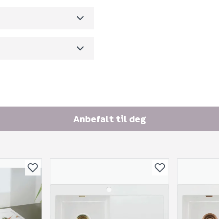
Ingen spørsmål enda
m3 per salgsforpakning)
Anbefalt til deg