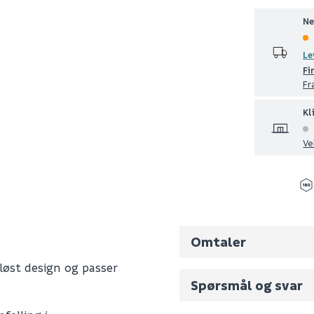
Ne
Le
Fi
Fr
Kl
Ve
Omtaler
øst design og passer
Spørsmål og svar