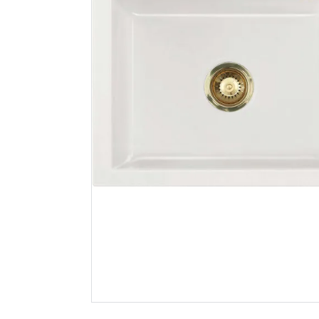
Lavabo mera 100 sl
Lavabo me
keramikk
keramikk
kjøkkenvask hvit
kjøkkenva
m/messing
m/krom b
bunnventil
13 661
14 217
Nettlager
:
Bestillingsvare
Nettlager
:
Klikk & Hent
Klikk & He