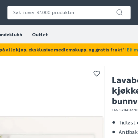
undeklubb
Outlet
på alle kjøp, eksklusive medlemskupp, og gratis frakt*
!
Bli 
KAN DISSE VÆRE AV INTERESSE?
Lavab
kjøkk
bunnv
EAN
571140270
Tidløst
Antibakt