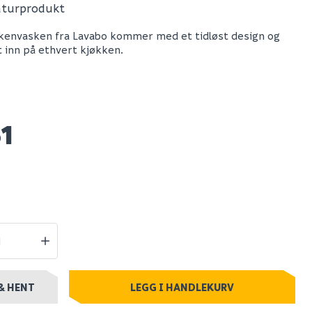
aturprodukt
a 90
Lavabo mera 100 sl
kenvasken fra Lavabo kommer med et tidløst design og
keramikk
 inn på ethvert kjøkken.
 hvit
kjøkkenvask hvit
unnventil
m/kobber bunnventil
61
15 161
stillingsvare
Nettlager
:
Bestillingsvare
Klikk & Hent
& HENT
LEGG I HANDLEKURV