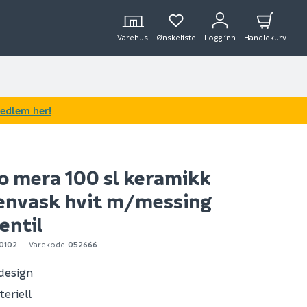
Varehus
Ønskeliste
Logg inn
Handlekurv
medlem her!
o mera 100 sl keramikk
envask hvit m/messing
entil
0102
Varekode
052666
 design
eriell