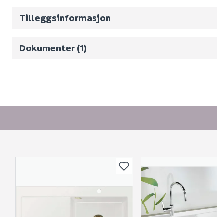
Volum
102
(d
Tilleggsinformasjon
Monteringsveiledning
Dokumenter (1)