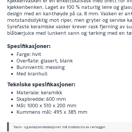
Kjøkkenvasken er en enkeltskålvask med brett for inn
kjøkkenbenken. Laget av 100 % naturlig leire og glasu
design med en kanthøyde på ca. 8 mm. Vasken er anti
motstandsdyktig mot riper, men gryter og servise ka
Syrefaste keramiske vasker krever rask fjerning av 
blåbærjuice med lunkent vann og tørking med en tør
Spesifikasjoner:
Farge: hvit
Overflate: glasert, blank
Bunnventil: messing
Med kranhull
Tekniske spesifikasjoner:
Materiale: keramikk
Skapbredde: 600 mm
Mål: 1000 x 510 x 200 mm
Leverandørens varenummer
Kummens mål: 495 x 385 mm
Nobb No
Vann- og avløpsinstallasjoner må installeres av rørlegger.
Vekt pr. stk / m2 (i kg)