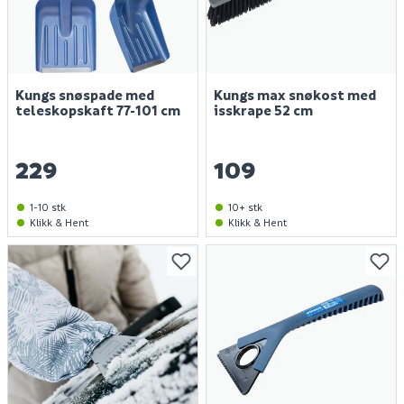
Kungs snøspade med
Kungs max snøkost med
teleskopskaft 77-101 cm
isskrape 52 cm
229
109
1-10 stk
10+ stk
Klikk & Hent
Klikk & Hent