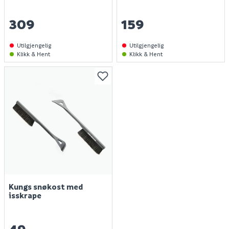
309
159
Utilgjengelig
Utilgjengelig
Klikk & Hent
Klikk & Hent
Finn varehus
Jobb hos oss
Kungs snøkost med
Kundeservice
isskrape
Spørsmål og svar
Telefon
:
Våre merker