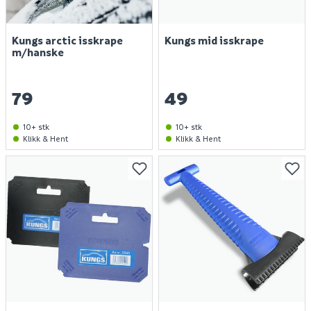
Kungs arctic isskrape
Kungs mid isskrape
m/hanske
79
49
10+ stk
10+ stk
Klikk & Hent
Klikk & Hent