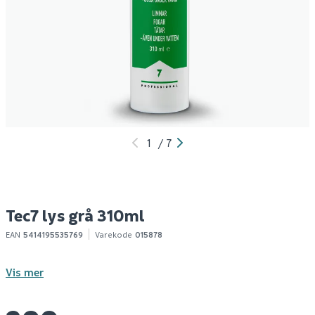
Tec7 hvit 310ml
Tec7 sort 310ml
M
200
249
1-10 stk
10+ stk
Klikk & Hent
Klikk & Hent
1
/
7
Tec7 lys grå 310ml
EAN
5414195535769
Varekode
015878
Vis mer