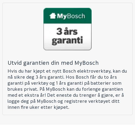
Skjule spørsmålet for andre?
SEND INN SPØRSMÅL
Utvid garantien din med MyBosch
Hvis du har kjøpt et nytt Bosch elektroverktøy, kan du
Spørsmålet og svaret vil bli vist her etter at det er
nå sikre deg 3 års garanti. Hos Bosch får du to års
besvart.
garanti på verktøy og 1 års garanti på batterier som
brukes privat. På MyBosch kan du forlenge garantien
Ingen spørsmål enda. Bli den første til å stille et
med et ekstra år! Det eneste du trenger å gjøre, er å
spørsmål til dette produktet.
logge deg på MyBosch og registrere verktøyet ditt
innen fire uker etter kjøpet.