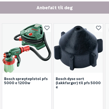
Anbefalt til deg
Bosch sprøytepistol pfs
Bosch dyse sort
5000 e 1200w
(lakkfarger) til pfs 5000
e