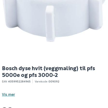
Bosch sprøytepistol
Bosch dyse sort
pfs 5000 e 1200w
(lakkfarger) til pfs
5000 e
P
Bosch dyse hvit (veggmaling) til pfs
d
k
5000e og pfs 3000-2
Spar 342
Før 2 241
EAN
4059952284965
Varekode
009092
1 899
33
7
Vis mer
1-10 stk
1-10 stk
Klikk & Hent
Klikk & Hent