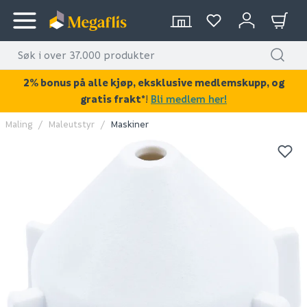
2% bonus på alle kjøp, eksklusive medlemskupp, og
gratis frakt*
!
Bli medlem her!
Maling
Maleutstyr
Maskiner
KAN DISSE VÆRE AV INTERESSE?