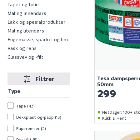
Tapet og folie
Maling innendørs
Lakk og spesialprodukter
Maling utendørs
Fugemasse, sparkel og lim
Vask og rens
Glassvev og -filt
Filtrer
Tesa dampsperre
50mm
299
Type
Tape
(43)
Nettlager
:
100+ st
Dekkplast og-papp
(13)
Klikk & Hent
Papirremser
(2)
Dekkfilt
(5)