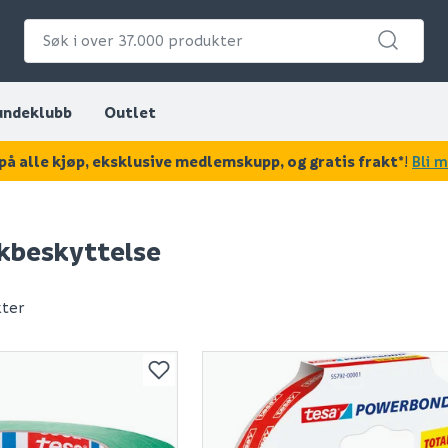
undeklubb
Outlet
på alle kjøp, eksklusive medlemskupp, og gratis frakt*
!
Bli 
kkbeskyttelse
kter