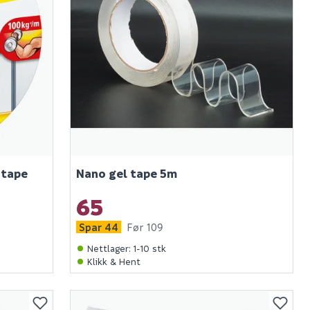
stape
Nano gel tape 5m
65
Spar 44
Før 109
Nettlager
:
1-10 stk
Klikk & Hent