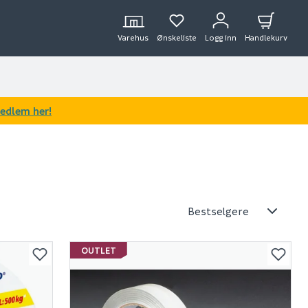
Varehus
Ønskeliste
Logg inn
Handlekurv
medlem her!
OUTLET