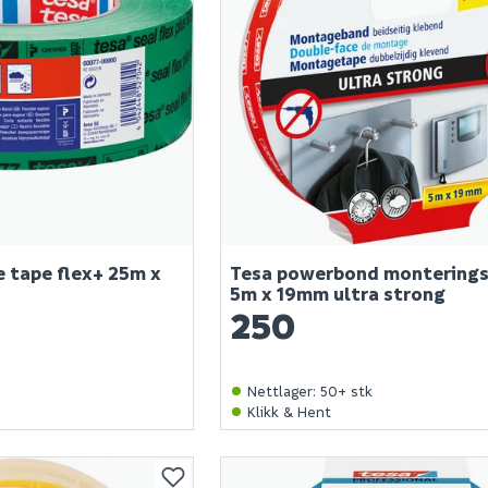
 tape flex+ 25m x
Tesa powerbond montering
5m x 19mm ultra strong
250
k
Nettlager
:
50+ stk
Klikk & Hent