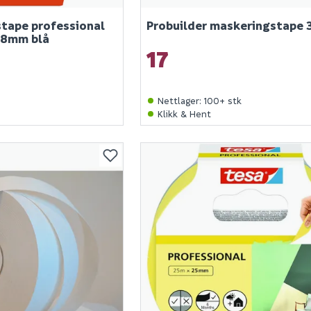
tape professional
Probuilder maskeringstape 3
38mm blå
17
Nettlager
:
100+ stk
Klikk & Hent