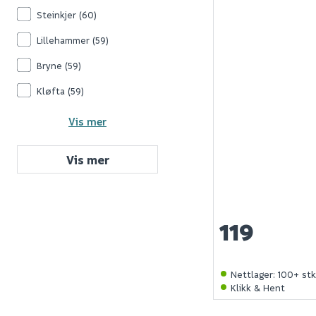
Steinkjer
(60)
Lillehammer
(59)
Bryne
(59)
Kløfta
(59)
Vis mer
Vis mer
119
Nettlager
:
100+ st
Klikk & Hent