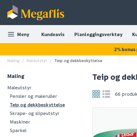
Meny
Kundeavis
Planleggingsverktøy
K
2% bonus 
Maling
Maleutstyr
Teip og dekkbeskyttelse
Teip og de
Maling
Maleutstyr
66 produ
Pensler og maleruller
Teip og dekkbeskyttelse
Skrape- og slipeutstyr
Maskiner
Sparkel