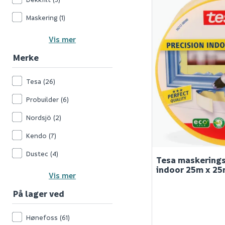
Maskering
(1)
Vis mer
Merke
Tesa
(26)
Probuilder
(6)
Nordsjö
(2)
Kendo
(7)
Dustec
(4)
Tesa maskerings
indoor 25m x 2
Vis mer
På lager ved
Hønefoss
(61)