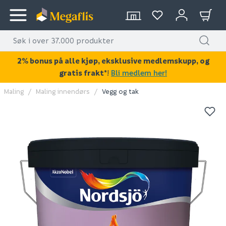
2% bonus på alle kjøp, eksklusive medlemskupp, og
gratis frakt*
!
Bli medlem her!
Maling
Maling innendørs
Vegg og tak
KAN DISSE VÆRE AV INTERESSE?