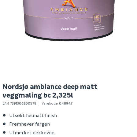
Nordsjø original tak-
Nordsjø professional
N
og veggmaling helmatt
20 veggmaling bw 10 l
te
bw 2.5l
S
209
729
7
1-10 stk
1-10 stk
Klikk & Hent
Klikk & Hent
Nordsjø ambiance deep matt
veggmaling bc 2,325l
EAN
7391306300578
Varekode
048947
Utsøkt helmatt finish
Fremhever fargen
Utmerket dekkevne