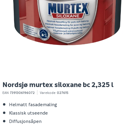
Nordsjø murtex
Nordsjø murtex acrylic
N
siloxane bc 9,3 l
bw 2,5 l
pr
1 769
549
3
10+ stk
1-10 stk
Klikk & Hent
Klikk & Hent
Nordsjø murtex siloxane bc 2,325 l
EAN
7391306196072
Varekode
027615
Helmatt fasademaling
Klassisk utseende
Diffusjonsåpen