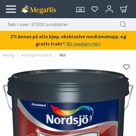
2% bonus på alle kjøp, eksklusive medlemskupp, og
gratis frakt*
!
Bli medlem her!
Maling
Maling utendørs
Mur
KAN DISSE VÆRE AV INTERESSE?