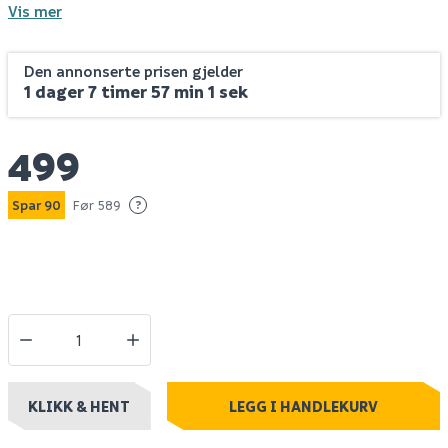
Vis mer
Den annonserte prisen gjelder
1 dager 7 timer 57 min 1 sek
499
Spar 90
Før 589
?
KLIKK & HENT
LEGG I HANDLEKURV