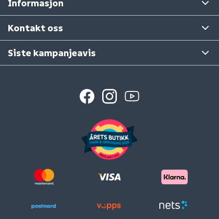
Informasjon
Tilbakekallinger
Ta gjerne kontakt med varehuset det gjelder.
Se våre varehus
Kontakt oss
Siste kampanjeavis