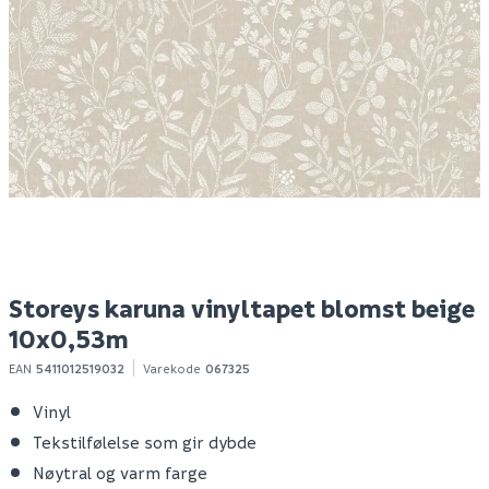
Storeys vareprøve
Storeys michalsky
S
karuna vinyltapet
vinyltapet palmer
vi
blomst grønn
beige 10x0,53m
1
13
599
10+ stk
1-10 stk
Klikk & Hent
Klikk & Hent
Storeys karuna vinyltapet blomst beige
10x0,53m
EAN
5411012519032
Varekode
067325
Vinyl
Tekstilfølelse som gir dybde
Nøytral og varm farge