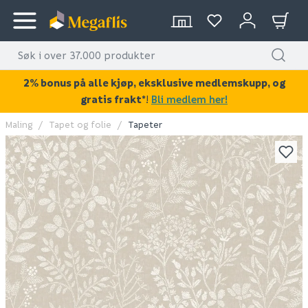
2% bonus på alle kjøp, eksklusive medlemskupp, og
gratis frakt*
!
Bli medlem her!
Maling
Tapet og folie
Tapeter
KAN DISSE VÆRE AV INTERESSE?