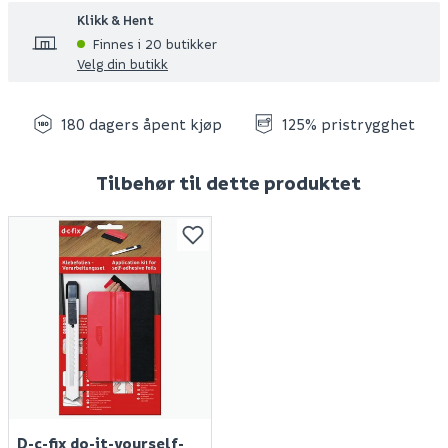
Klikk & Hent
Finnes i 20 butikker
Velg din butikk
180 dagers åpent kjøp
125% pristrygghet
Tilbehør til dette produktet
D-c-fix do-it-yourself-