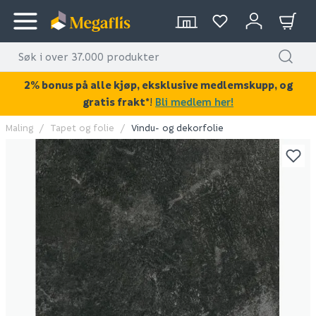
2% bonus på alle kjøp, eksklusive medlemskupp, og
gratis frakt*
!
Bli medlem her!
Maling
Tapet og folie
Vindu- og dekorfolie
KAN DISSE VÆRE AV INTERESSE?