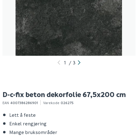
D-c-fix do-it-yourself-
D-c-fix concrete
D-
kit
dekorfolie 67,5x200
6
cm
100
89
1-10 stk
1-10 stk
Klikk & Hent
Klikk & Hent
1
/
3
D-c-fix beton dekorfolie 67,5x200 cm
EAN
4007386286901
Varekode
026275
Lett å feste
Enkel rengjøring
Mange bruksområder