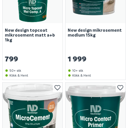
New design topcoat
New design mikrosement
mikrosement matt a+b
medium 15kg
1kg
799
1 999
50+ stk
10+ stk
Klikk & Hent
Klikk & Hent