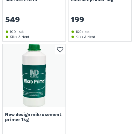
549
199
100+ stk
100+ stk
Klikk & Hent
Klikk & Hent
Finn varehus
Jobb hos oss
New design mikrosement
Kundeservice
primer 1kg
Spørsmål og svar
Telefon
: