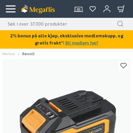
2% bonus på alle kjøp, eksklusive medlemskupp, og
gratis frakt*
!
Bli medlem her!
Merker
Revolt
KAN DISSE VÆRE AV INTERESSE?