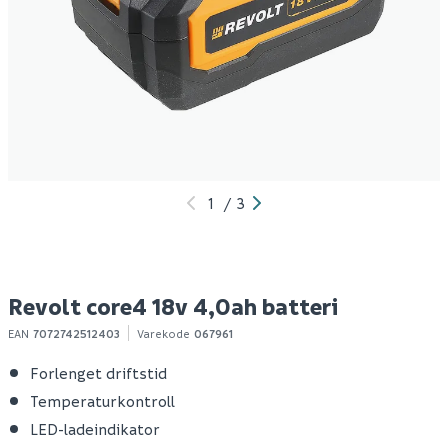
Revolt surge 18v 2,4a
Revolt titan 2x18v
R
hurtiglader
gressklipper børsteløs
g
Spar 300
Før 1 999
199
1 699
100+ stk
Bestillingsvare
Klikk & Hent
Klikk & Hent
1
/
3
Revolt core4 18v 4,0ah batteri
EAN
7072742512403
Varekode
067961
Forlenget driftstid
Temperaturkontroll
LED-ladeindikator