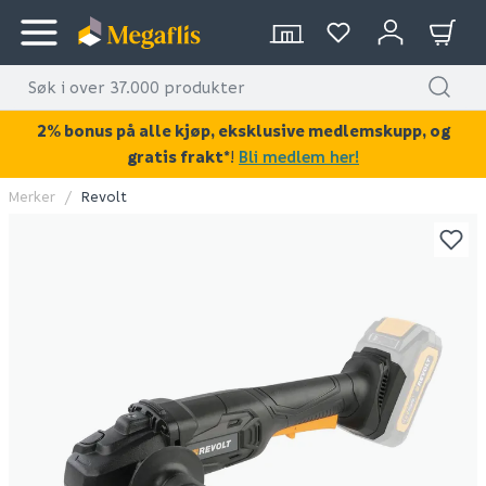
2% bonus på alle kjøp, eksklusive medlemskupp, og
gratis frakt*
!
Bli medlem her!
Merker
Revolt
KAN DISSE VÆRE AV INTERESSE?