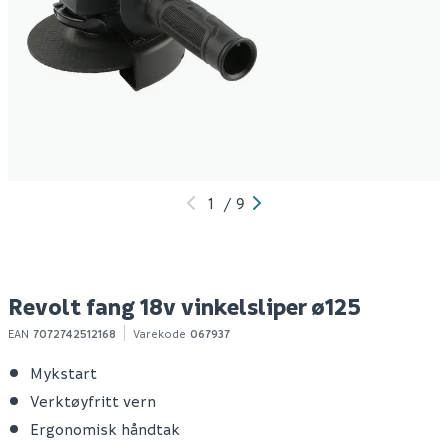
Revolt flux 18v
Revolt pulse 18v drill
R
multikutter
e
599
299
100+ stk
100+ stk
Klikk & Hent
Klikk & Hent
1
/
9
Revolt fang 18v vinkelsliper ø125
EAN
7072742512168
Varekode
067937
Mykstart
Verktøyfritt vern
Ergonomisk håndtak