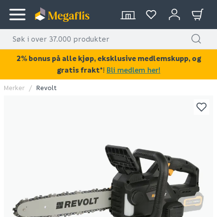
2% bonus på alle kjøp, eksklusive medlemskupp, og
gratis frakt*
!
Bli medlem her!
Merker
Revolt
KAN DISSE VÆRE AV INTERESSE?