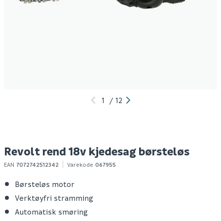
Revolt fangcut 18v
Revolt reaper 18v
R
kjedesag mini
gressklipper børsteløs
g
børsteløs
Spar 300
Før 1 599
699
1 299
100+ stk
100+ stk
Klikk & Hent
Klikk & Hent
1
/
12
Revolt rend 18v kjedesag børsteløs
EAN
7072742512342
Varekode
067955
Børsteløs motor
Verktøyfri stramming
Automatisk smøring