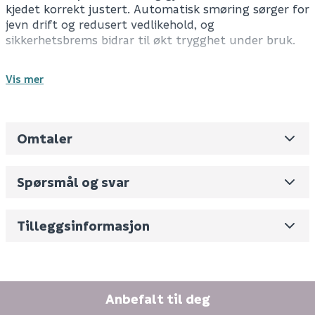
kjedet korrekt justert. Automatisk smøring sørger for
jevn drift og redusert vedlikehold, og
sikkerhetsbrems bidrar til økt trygghet under bruk.
Batteri og lader kjøpes separat.
Vis mer
Spesifikasjoner
Børsteløs motor
Omtaler
Leverandørens varenummer
ZCS797-5L
Verktøyfri stramming
Automatisk smøring
Nobb No
0
Sikkerhetsbrems
Spørsmål og svar
Vekt pr. stk / m2 (i kg)
3.55
Tekniske spesifikasjoner
Skjul
Volum
18.9
(dm3 per salgsforpakning)
Tilleggsinformasjon
Spenning: 18 V
Bladlengde: 250 mm
Fornavn (synlig for andre)
Kjedefart: 8,5 m/s
E-postadresse
Anbefalt til deg