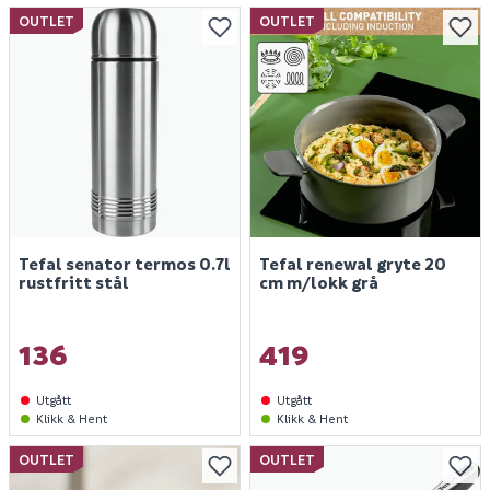
OUTLET
OUTLET
Tefal senator termos 0.7l
Tefal renewal gryte 20
rustfritt stål
cm m/lokk grå
136
419
Utgått
Utgått
Klikk & Hent
Klikk & Hent
OUTLET
OUTLET