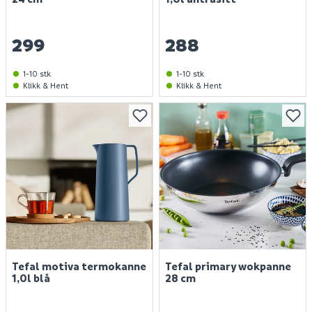
299
288
1-10 stk
1-10 stk
Klikk & Hent
Klikk & Hent
Tefal motiva termokanne
Tefal primary wokpanne
1,0l blå
28 cm