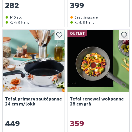
282
399
1-10 stk
Bestillingsvare
Klikk & Hent
Klikk & Hent
OUTLET
Tefal primary sautépanne
Tefal renewal wokpanne
24 cm m/lokk
28 cm grå
449
359