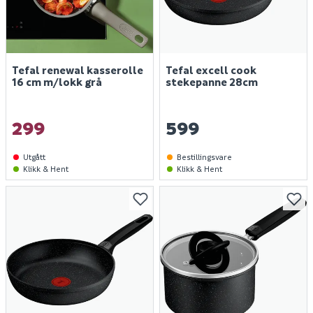
Tefal renewal kasserolle
Tefal excell cook
16 cm m/lokk grå
stekepanne 28cm
299
599
Utgått
Bestillingsvare
Klikk & Hent
Klikk & Hent