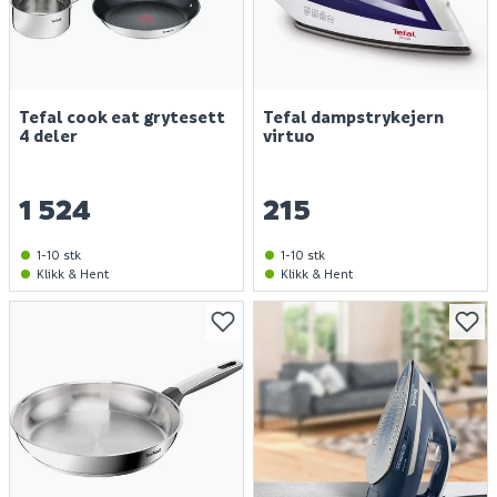
Tefal cook eat grytesett
Tefal dampstrykejern
4 deler
virtuo
1 524
215
1-10 stk
1-10 stk
Klikk & Hent
Klikk & Hent