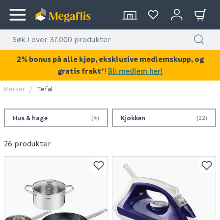
2% bonus på alle kjøp, eksklusive medlemskupp, og
gratis frakt*
!
Bli medlem her!
Merker
Tefal
Hus & hage
Kjøkken
(4)
(22)
26 produkter