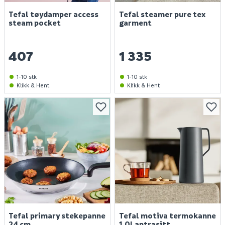
Tefal tøydamper access
Tefal steamer pure tex
steam pocket
garment
407
1 335
1-10 stk
1-10 stk
Klikk & Hent
Klikk & Hent
Tefal primary stekepanne
Tefal motiva termokanne
24 cm
1,0l antrasitt