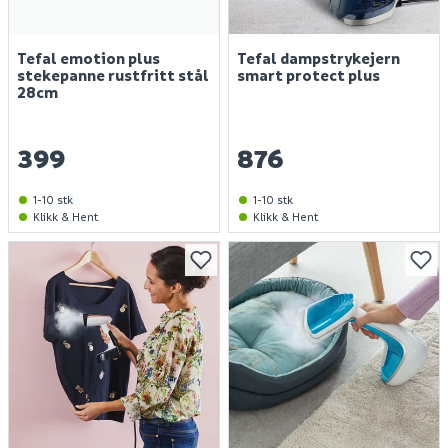
Tefal emotion plus
Tefal dampstrykejern
stekepanne rustfritt stål
smart protect plus
28cm
399
876
1-10 stk
1-10 stk
Klikk & Hent
Klikk & Hent