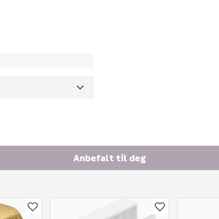
1184468
E-postadresse
0
0.326
m3 per salgsforpakning)
6414900087520
Skjule spørsmålet f
SEND INN SPØRSMÅL
Anbefalt til deg
Spørsmålet og svaret vil 
Ingen spørsmål enda