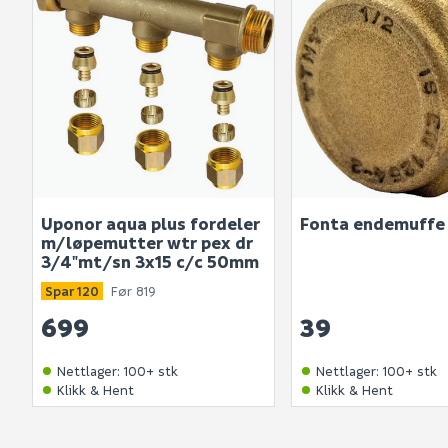
Uponor aqua plus fordeler
Fonta endemuffe
m/løpemutter wtr pex dr
3/4"mt/sn 3x15 c/c 50mm
Spar 120
Før 819
699
39
Nettlager
:
100+ stk
Nettlager
:
100+ stk
Klikk & Hent
Klikk & Hent