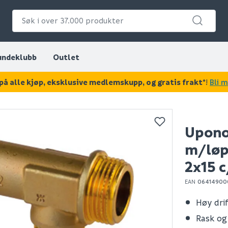
undeklubb
Outlet
på alle kjøp, eksklusive medlemskupp, og gratis frakt*
!
Bli 
KAN DISSE VÆRE AV INTERESSE?
Uponor
m/løp
2x15 
EAN
06414900
Høy dri
Rask og