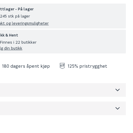
ttlager - På lager
245 stk på lager
akt og leveringsmuligheter
ikk & Hent
Finnes i 22 butikker
lg din butikk
180 dagers åpent kjøp
125% pristrygghet
Skjul
dre)