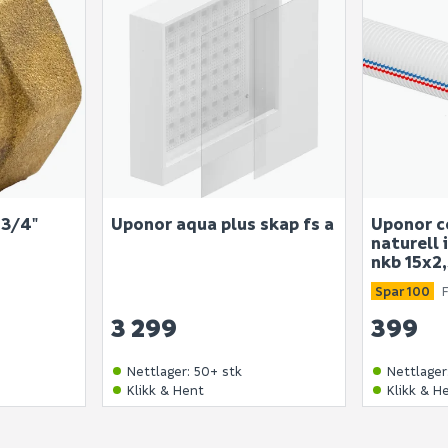
 3/4"
Uponor aqua plus skap fs a
Uponor c
naturell 
nkb 15x2
Spar 100
3 299
399
Nettlager
:
50+ stk
Nettlager
Klikk & Hent
Klikk & H