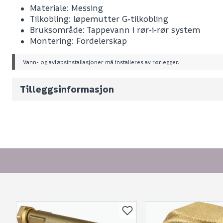
Materiale: Messing
Leverandørens varenummer
Tilkobling: løpemutter G‑tilkobling
Nobb No
Bruksområde: Tappevann i rør‑i‑rør system
Montering: Fordelerskap
Vekt pr. stk / m2 (i kg)
Vann- og avløpsinstallasjoner må installeres av rørlegger.
Volum
2.01
(d
Alternative strekkoder
Tilleggsinformasjon