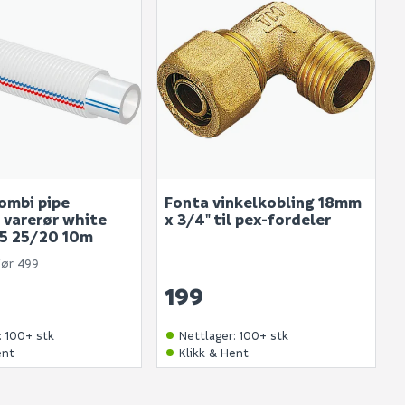
produktet.
ombi pipe
Fonta vinkelkobling 18mm
i varerør white
x 3/4" til pex-fordeler
,5 25/20 10m
Før 499
199
:
100+ stk
Nettlager
:
100+ stk
ent
Klikk & Hent