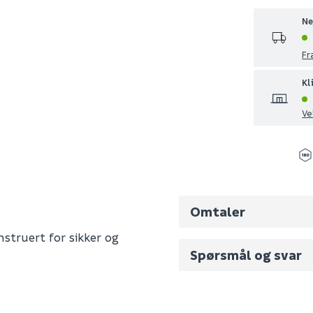
Ne
Fr
Kl
Ve
Omtaler
struert for sikker og
Spørsmål og svar
Fornavn (synlig for an