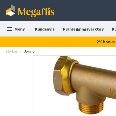
Meny
Kundeavis
Planleggingsverktøy
K
2% bonus 
Merker
Uponor