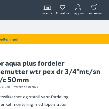
Varehus
Ønskeliste
Logg inn
Handlekurv
medlem her!
 aqua plus fordeler
emutter wtr pex dr 3/4"mt/sn
c/c 50mm
087520
Varekode
067828
ftssikkerhet og stabil vannfordeling
 enkel montering med løpemutter