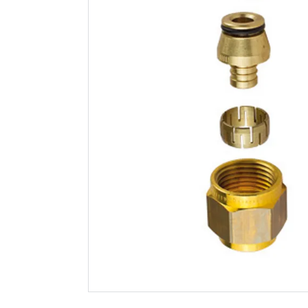
Uponor aqua plus
Fonta en
fordeler
3/4"
m/løpemutter wtr
pex dr 3/4"mt/sn
3x15 c/c 50mm
Spar 120
Før 819
699
39
Nettlager
:
100+ stk
Nettlager
:
Klikk & Hent
Klikk & He