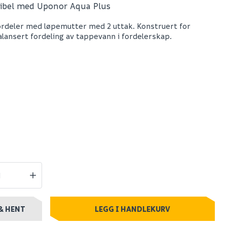
ibel med Uponor Aqua Plus
bi pipe
Fonta vinkelkobling
ordeler med løpemutter med 2 uttak. Konstruert for
arerør
18mm x 3/4" til pex-
alansert fordeling av tappevann i fordelerskap.
5x2,5
fordeler
 499
199
0+ stk
Nettlager
:
100+ stk
Klikk & Hent
& HENT
LEGG I HANDLEKURV