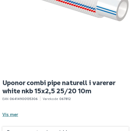
Uponor teck enkel-
Uponor aqua plus albue
U
klammer 25
m/avstengning pl/dr
na
1/2"mt-3/8mt, cap
n
70mm, l=85mm
Spar 20
Før 89
69
369
2
100+ stk
100+ stk
Klikk & Hent
Klikk & Hent
Uponor combi pipe naturell i varerør
white nkb 15x2,5 25/20 10m
EAN
06414900135306
Varekode
067812
Vis mer