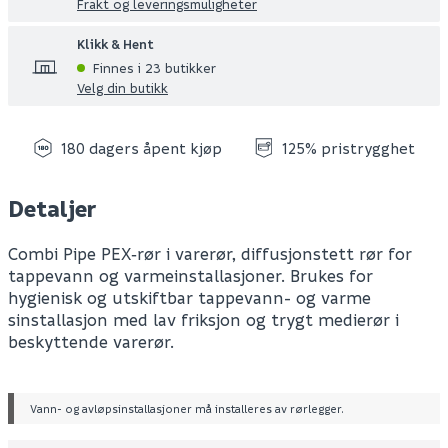
Frakt og leveringsmuligheter
Klikk & Hent
Finnes i 23 butikker
Velg din butikk
180 dagers åpent kjøp
125% pristrygghet
Detaljer
Combi Pipe PEX‑rør i varerør, diffusjonstett rør for
tappevann og varmeinstallasjoner. Brukes for
hygienisk og utskiftbar tappevann- og varme
sinstallasjon med lav friksjon og trygt medierør i
beskyttende varerør.
Vann- og avløpsinstallasjoner må installeres av rørlegger.
Leverandørens varenummer
1184452