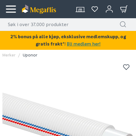
2% bonus på alle kjøp, eksklusive medlemskupp, og
gratis frakt*
!
Bli medlem her!
Merker
Uponor
KAN DISSE VÆRE AV INTERESSE?