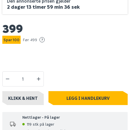
Den annonserte prisen gjelder
2 dager 13 timer 59 min 36 sek
399
Spar 100
Før 499
?
KLIKK & HENT
LEGG I HANDLEKURV
Nettlager - På lager
119 stk på lager