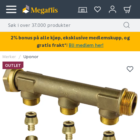
2% bonus på alle kjøp, eksklusive medlemskupp, og
gratis frakt*
!
Bli medlem her!
Merker
Uponor
KAN DISSE VÆRE AV INTERESSE?
OUTLET
OUTLET
OUTLET
O