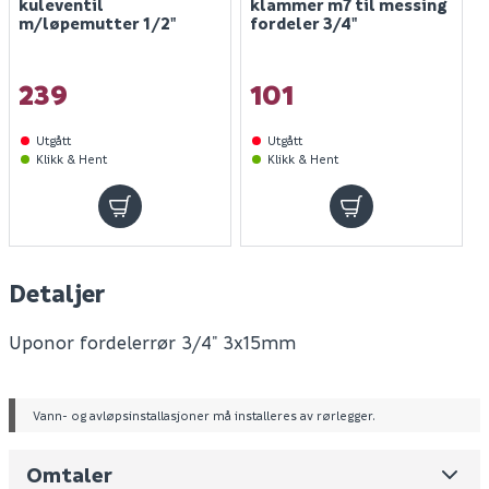
kuleventil
klammer m7 til messing
m/løpemutter 1/2"
fordeler 3/4"
239
101
Utgått
Utgått
Klikk & Hent
Klikk & Hent
Detaljer
Uponor fordelerrør 3/4" 3x15mm
Vann- og avløpsinstallasjoner må installeres av rørlegger.
Leverandørens varenummer
1067754n
Omtaler
Nobb No
0