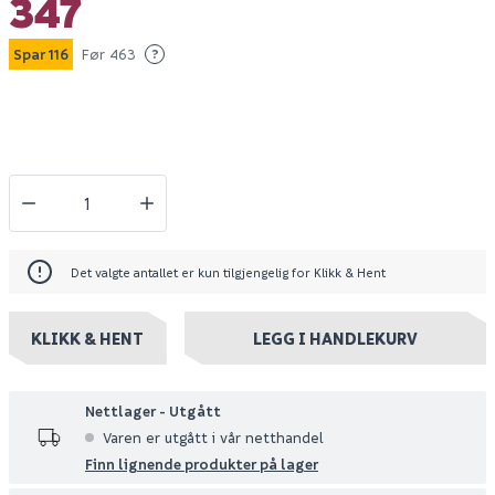
347
Spar 116
Før 463
?
Det valgte antallet er kun tilgjengelig for Klikk & Hent
KLIKK & HENT
LEGG I HANDLEKURV
Nettlager - Utgått
Varen er utgått i vår netthandel
Finn lignende produkter på lager