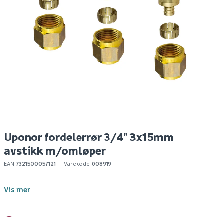
Uponor
Uponor fordelerrør
U
rørgjennomføring til
3/4" 2x15mm avstikk
fp
fordelerskap 10-pk
m/omløper
25/20mm-28/23mm
137
287
4
1-10 stk
Utgått
Klikk & Hent
Klikk & Hent
Uponor fordelerrør 3/4" 3x15mm
avstikk m/omløper
EAN
7321500057121
Varekode
008919
Vis mer