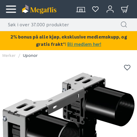
2% bonus på alle kjøp, eksklusive medlemskupp, og
gratis frakt*
!
Bli medlem her!
Merker
Uponor
KAN DISSE VÆRE AV INTERESSE?