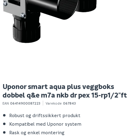
Uponor smart aqua plus
Uponor aqua plus albue
U
veggboks q&e m7a nkb
m/avstengning pl/dr
na
dr 15-rp1/2"ft
1/2"mt-3/8mt, cap
n
70mm, l=85mm
289
369
2
1-10 stk
100+ stk
Klikk & Hent
Klikk & Hent
Uponor smart aqua plus veggboks
dobbel q&e m7a nkb dr pex 15-rp1/2"ft
EAN
06414900087223
Varekode
067843
Robust og driftssikkert produkt
Kompatibel med Uponor system
Rask og enkel montering