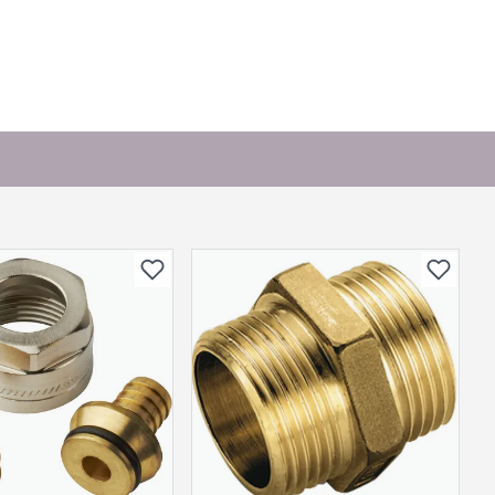
or andre?
bli vist her etter at det er besvart.
. Bli den første til å stille et spørsmål til dette
produktet.