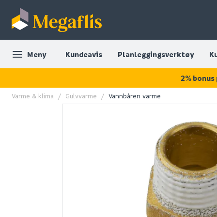
Meny
Kundeavis
Planleggingsverktøy
K
2% bonus 
Varme & klima
Gulvvarme
Vannbåren varme
OUTLET