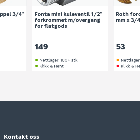
ppel 3/4"
Fonta mini kuleventil 1/2"
Roth for
forkrommet m/overgang
mm x 3/4
for flatgods
149
53
Nettlager
:
100+ stk
Nettlager
Klikk & Hent
Klikk & H
Kontakt oss