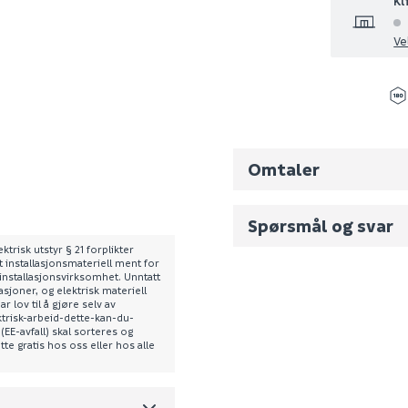
Kl
Ve
Omtaler
Spørsmål og svar
trisk utstyr § 21 forplikter
at installasjonsmateriell ment for
t installasjonsvirksomhet. Unntatt
Fornavn (synlig for an
asjoner, og elektrisk materiell
 lov til å gjøre selv av
trisk-arbeid-dette-kan-du-
17045162.189
(EE-avfall) skal sorteres og
E-postadresse
te gratis hos oss eller hos alle
0
0.087