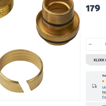
179
Fonta mini kuleventil
Roth fordel
nippel 3/4"
1/2" forkrommet
16 mm x 3/4
4"
m/overgang for
flatgods
149
53
1-10 stk
Nettlager
:
100+ stk
Nettlager
:
Be
nt
Klikk & Hent
Klikk & Hent
KLIKK 
Ne
Le
Fi
Fr