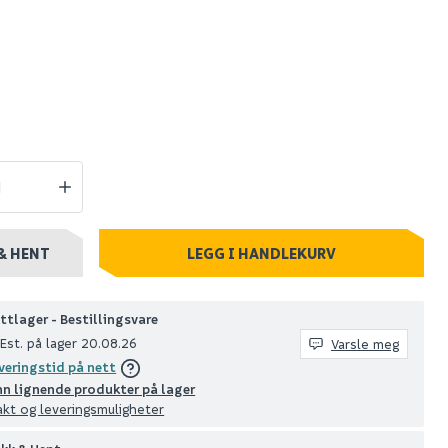
erkupling
Fonta ansatsnippel
" euro
1/2"
39
stillingsvare
Nettlager
:
100+ stk
Klikk & Hent
& HENT
LEGG I HANDLEKURV
ttlager - Bestillingsvare
Est. på lager 20.08.26
Varsle meg
veringstid på nett
nn lignende produkter på lager
akt og leveringsmuligheter