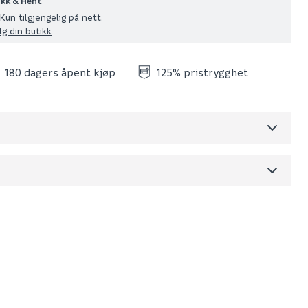
ikk & Hent
Kun tilgjengelig på nett.
lg din butikk
180 dagers åpent kjøp
125% pristrygghet
Skjul
dre)