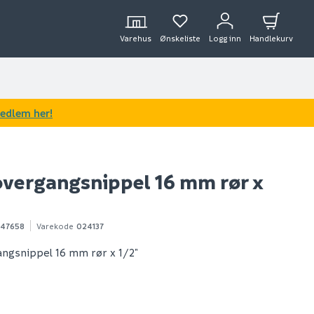
Varehus
Ønskeliste
Logg inn
Handlekurv
medlem her!
overgangsnippel 16 mm rør x
47658
Varekode
024137
ngsnippel 16 mm rør x 1/2"