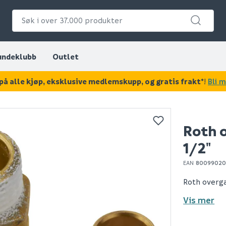
undeklubb
Outlet
på alle kjøp, eksklusive medlemskupp, og gratis frakt*
!
Bli 
KAN DISSE VÆRE AV INTERESSE?
Roth 
1/2"
EAN
80099020
Roth overga
Vis mer