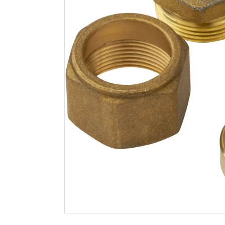
Uponor koblingssett
Roth
fpl-x 15mm x 1/2" 5-
overgangs
pk
euro x 3/
451
58
Nettlager
:
1-10 stk
Nettlager
:
Klikk & Hent
Klikk & He