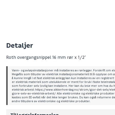
Detaljer
Roth overgangsnippel 16 mm rør x 1/2"
Vann- og avløpsinstallasjoner må installeres av rørlegger. Forskrift om elek
Megaflis som tilbyder av elektrisk installasjonsmateriell til å opplyse om 
å kunne inngå i et fast elektrisk anlegg kan kun installeres av en registrer
er elektrisk materiell som utelukkende er ment for bruk i faste teleinstall
som forbruker selv lovlig kan installere. Her kan du lese mer om hva du har
elektrisk arbeid: https://www.sikkerhverdag.no/strom/gjor-det-selv/elek
Leverandørens varenummer
gjore-selv-av-elektrisk-arbeid/ Alle elektroniske og elektriske produkter 
kastes som EE-avfall når det ikke lenger brukes. Du kan også returnere det
andre tilbydere av elektroniske og elektriske produkter.
Nobb No
Vekt pr. stk / m2 (i kg)