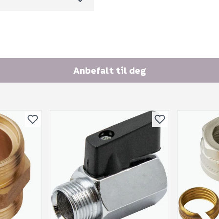
Anbefalt til deg
Skjule spørsmålet f
SEND INN SPØRSMÅL
Spørsmålet og svaret vil 
Ingen spørsmål enda