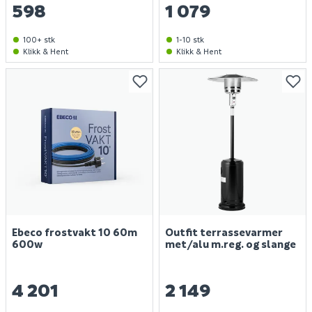
598
1 079
100+ stk
1-10 stk
Klikk & Hent
Klikk & Hent
Ebeco frostvakt 10 60m
Outfit terrassevarmer
600w
met/alu m.reg. og slange
4 201
2 149