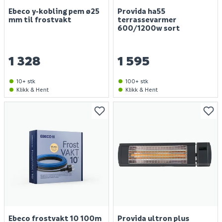
Ebeco y-kobling pem ø25
Provida ha55
mm til frostvakt
terrassevarmer
600/1200w sort
1 328
1 595
10+ stk
100+ stk
Klikk & Hent
Klikk & Hent
Ebeco frostvakt 10 100m
Provida ultron plus