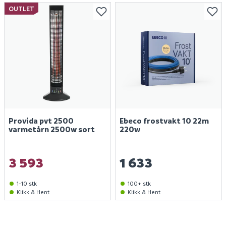
OUTLET
Finn varehus
Provida pvt 2500
Ebeco frostvakt 10 22m
varmetårn 2500w sort
220w
Jobb hos oss
Kundeservice
3 593
1 633
Spørsmål og svar
Telefon
:
Våre merker
1-10 stk
100+ stk
66 85 31 80
Klikk & Hent
Klikk & Hent
Kundeklubb
Åpningstider kundeservice 2026:
Guider og veiledninger
Man - fre: 09:00 - 16:00