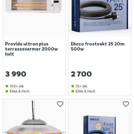
Provida ultron plus
Ebeco frostvakt 25 20m
terrassevarmer 2000w
500w
hvit
3 990
2 700
100+ stk
10+ stk
Klikk & Hent
Klikk & Hent