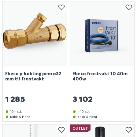
Ebeco y-kobling pem ø32
Ebeco frostvakt 10 40m
mm til frostvakt
400w
1 285
3 102
10+ stk
1-10 stk
Klikk & Hent
Klikk & Hent
OUTLET