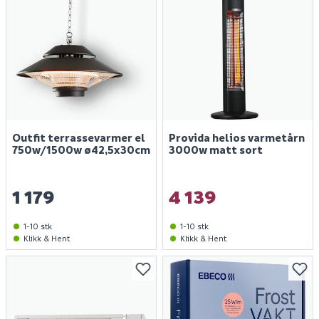
Outfit terrassevarmer el
Provida helios varmetårn
750w/1500w ø42,5x30cm
3000w matt sort
1 179
4 139
1-10 stk
1-10 stk
Klikk & Hent
Klikk & Hent