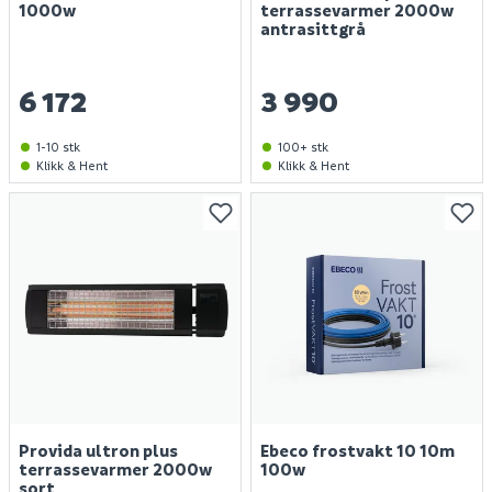
1000w
terrassevarmer 2000w
antrasittgrå
6 172
3 990
1-10 stk
100+ stk
Klikk & Hent
Klikk & Hent
Provida ultron plus
Ebeco frostvakt 10 10m
terrassevarmer 2000w
100w
sort