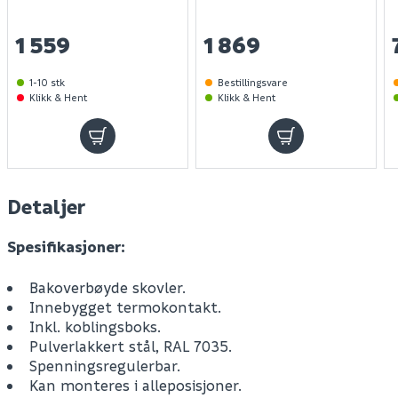
1 559
1 869
1-10 stk
Bestillingsvare
Klikk & Hent
Klikk & Hent
Detaljer
Spesifikasjoner:
Bakoverbøyde skovler.
Innebygget termokontakt.
Inkl. koblingsboks.
Pulverlakkert stål, RAL 7035.
Spenningsregulerbar.
Kan monteres i alleposisjoner.