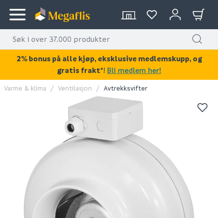
2% bonus på alle kjøp, eksklusive medlemskupp, og
gratis frakt*
!
Bli medlem her!
Varme & klima
Ventilasjon
Avtrekksvifter
KAN DISSE VÆRE AV INTERESSE?