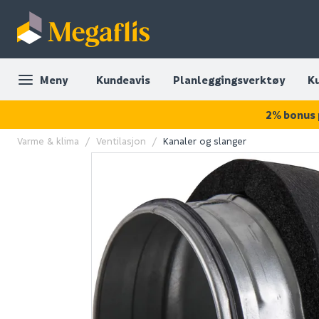
Meny
Kundeavis
Planleggingsverktøy
K
2% bonus 
Varme & klima
Ventilasjon
Kanaler og slanger