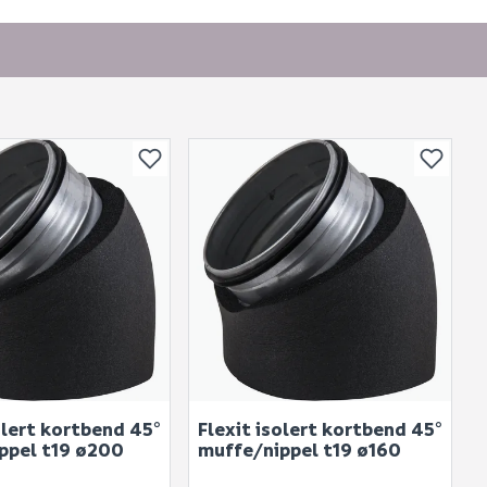
or andre?
bli vist her etter at det er besvart.
olert kortbend 45°
Flexit isolert kortbend 45°
. Bli den første til å stille et spørsmål til dette
ppel t19 ø200
muffe/nippel t19 ø160
produktet.