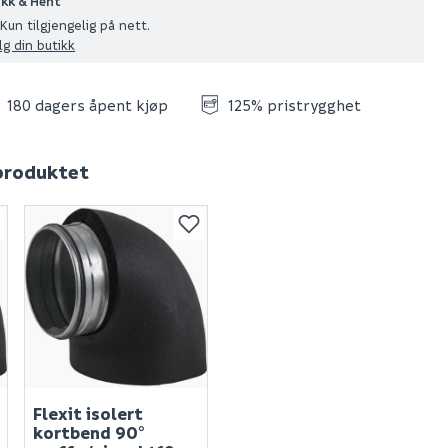
ikk & Hent
Kun tilgjengelig på nett.
lg din butikk
180 dagers åpent kjøp
125% pristrygghet
 produktet
Flexit isolert
kortbend 90°