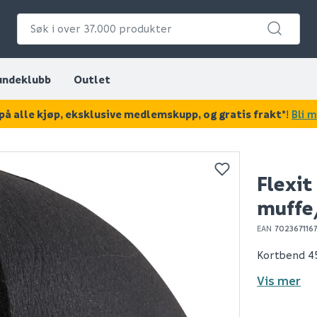
undeklubb
Outlet
på alle kjøp, eksklusive medlemskupp, og gratis frakt*
!
Bli 
KAN DISSE VÆRE AV INTERESSE?
Flexit
muffe
EAN
702367116
Kortbend 4
Vis mer