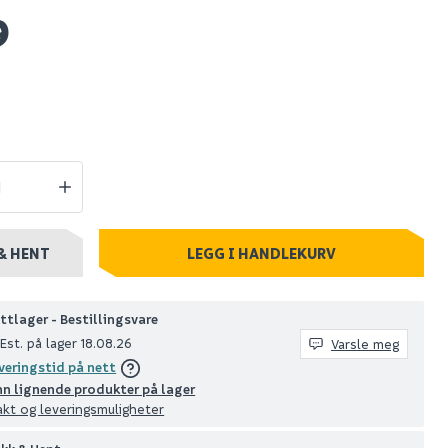
9
rt
Flexit isolert
5°
kortbend 45°
l t19
muffe/nippel t19
ø160
1 259
stillingsvare
Nettlager
:
Bestillingsvare
Klikk & Hent
& HENT
LEGG I HANDLEKURV
ttlager - Bestillingsvare
Est. på lager 18.08.26
Varsle meg
veringstid på nett
nn lignende produkter på lager
akt og leveringsmuligheter