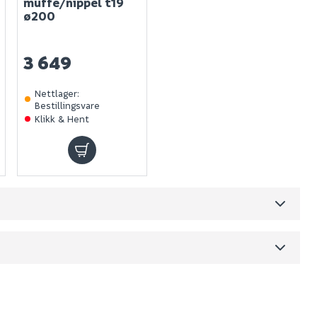
muffe/nippel t19
ø200
3 649
Nettlager
:
Bestillingsvare
Klikk & Hent
Skjul
dre)