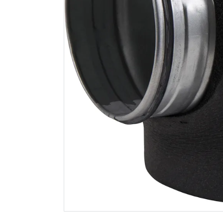
Flexit isolert bend
Flexit iso
90° nippel/nippel t19
kortbend 
ø160
nippel/nip
ø125
1 279
869
Nettlager
:
Bestillingsvare
Nettlager
:
Klikk & Hent
Klikk & He