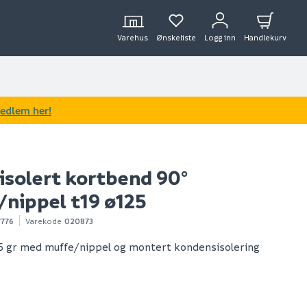
Varehus
Ønskeliste
Logg inn
Handlekurv
medlem her!
 isolert kortbend 90°
/nippel t19 ø125
7776
Varekode
020873
5 gr med muffe/nippel og montert kondensisolering