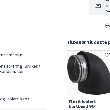
Kl
Ve
Tilbehør til dette
nsisolering
sisolering. Brukes i
 kondens der
g isolert kanal.
Flexit isolert
kortbend 90°