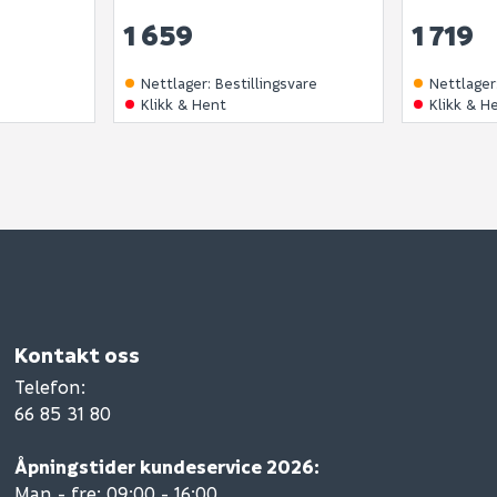
1 659
1 719
Nettlager
:
Bestillingsvare
Nettlager
Klikk & Hent
Klikk & H
Kontakt oss
Telefon
:
66 85 31 80
Åpningstider kundeservice 2026:
Man - fre: 09:00 - 16:00