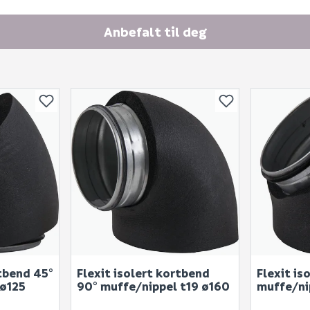
E-postadresse
Anbefalt til deg
Skjule spørsmålet f
SEND INN SPØRSMÅL
Spørsmålet og svaret vil 
rtbend 45°
Flexit isolert kortbend
Flexit is
Ingen spørsmål enda
 ø125
90° muffe/nippel t19 ø160
muffe/ni