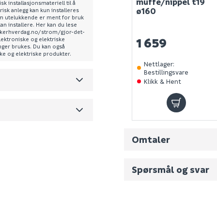
muffe/nippel t19
sk installasjonsmateriell til å
ø160
risk anlegg kan kun installeres
som utelukkende er ment for bruk
116777
kan installere. Her kan du lese
sikkerhverdag.no/strom/gjor-det-
0
1 659
lektroniske og elektriske
enger brukes. Du kan også
ske og elektriske produkter.
0.37
Nettlager
:
Bestillingsvare
m3 per salgsforpakning)
Klikk & Hent
Omtaler
Spørsmål og svar
Fornavn (synlig for an