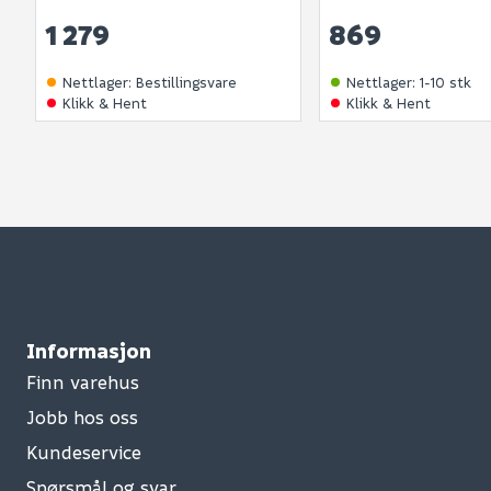
1 279
869
Nettlager
:
Bestillingsvare
Nettlager
:
1-10 stk
Klikk & Hent
Klikk & Hent
Informasjon
Finn varehus
Jobb hos oss
Kundeservice
Spørsmål og svar