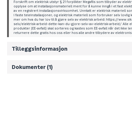
Forskrift om elektrisk utstyr § 21 forplikter Megaflis som tilbyder av elektri
opplyse om at installasjonsmateriell ment for å kunne inngå i et fast elekt
av en registrert installasjonsvirksomhet. Unntatt er elektrisk materiell 
Leverandørens varenummer
i faste teleinstallasjoner, og elektrisk materiell som forbruker selv lovlig 
mer om hva du har lov til å gjøre selv av elektrisk arbeid: https://www.
Nobb No
selv/elektrisk-arbeid-dette-kan-du-gjore-selv-av-elektrisk-arbeid/ Alle e
produkter (EE-avfall) skal sorteres og kastes som EE-avfall når det ikke l
returnere dette gratis hos oss eller hos alle andre tilbydere av elektroni
Vekt pr. stk / m2 (i kg)
Volum
7.344
(d
Tilleggsinformasjon
Produktdatablad
Dokumenter (1)