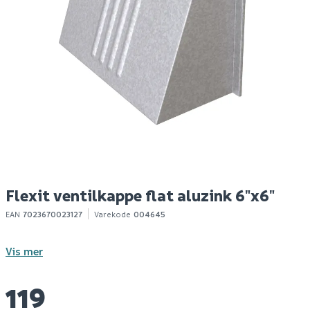
Flexit ventilkappe
Tec7 hvit 310ml
Fl
m/nippel stål 6"x6"
m
ø125
ø
179
200
1-10 stk
1-10 stk
Klikk & Hent
Klikk & Hent
Flexit ventilkappe flat aluzink 6"x6"
EAN
7023670023127
Varekode
004645
Vis mer
119