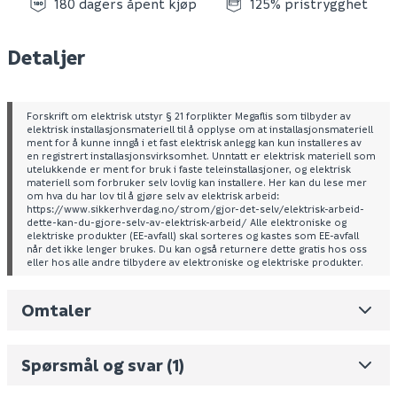
180 dagers åpent kjøp
125% pristrygghet
Detaljer
Forskrift om elektrisk utstyr § 21 forplikter Megaflis som tilbyder av
elektrisk installasjonsmateriell til å opplyse om at installasjonsmateriell
ment for å kunne inngå i et fast elektrisk anlegg kan kun installeres av
en registrert installasjonsvirksomhet. Unntatt er elektrisk materiell som
utelukkende er ment for bruk i faste teleinstallasjoner, og elektrisk
materiell som forbruker selv lovlig kan installere. Her kan du lese mer
om hva du har lov til å gjøre selv av elektrisk arbeid:
https://www.sikkerhverdag.no/strom/gjor-det-selv/elektrisk-arbeid-
dette-kan-du-gjore-selv-av-elektrisk-arbeid/ Alle elektroniske og
elektriske produkter (EE-avfall) skal sorteres og kastes som EE-avfall
når det ikke lenger brukes. Du kan også returnere dette gratis hos oss
eller hos alle andre tilbydere av elektroniske og elektriske produkter.
Omtaler
Leverandørens varenummer
02312
Nobb No
0
Spørsmål og svar
(1)
Vekt pr. stk / m2 (i kg)
0.45