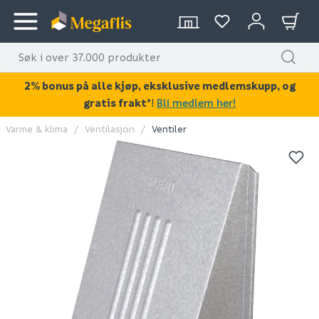
2% bonus på alle kjøp, eksklusive medlemskupp, og
gratis frakt*
!
Bli medlem her!
Varme & klima
Ventilasjon
Ventiler
KAN DISSE VÆRE AV INTERESSE?