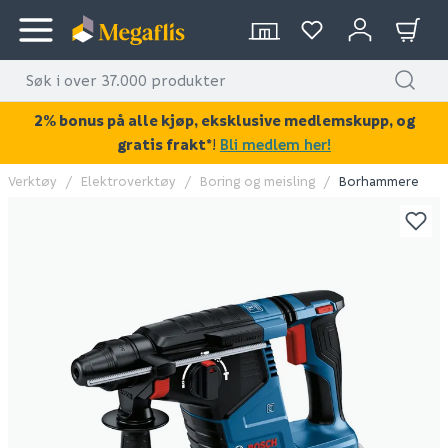
2% bonus på alle kjøp, eksklusive medlemskupp, og
gratis frakt*
!
Bli medlem her!
Verktøy
Elektroverktøy
Boring og meisling
Borhammere
KAN DISSE VÆRE AV INTERESSE?