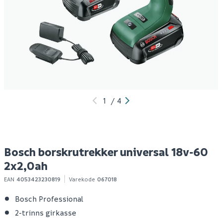
Bosch borskrutrekker
Bosch borskrutrekker
B
easy drill 18v-38
adv 18v-80 2x2,5ah
u
1x2,5ah
m/tilbehør
s
1 499
2 999
10+ stk
1-10 stk
Klikk & Hent
Klikk & Hent
1
/
4
Bosch borskrutrekker universal 18v-60
2x2,0ah
EAN
4053423230819
Varekode
067018
Bosch Professional
2-trinns girkasse