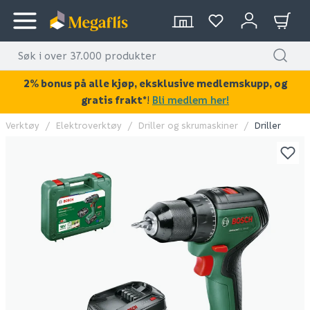
2% bonus på alle kjøp, eksklusive medlemskupp, og
gratis frakt*
!
Bli medlem her!
Verktøy
Elektroverktøy
Driller og skrumaskiner
Driller
KAN DISSE VÆRE AV INTERESSE?