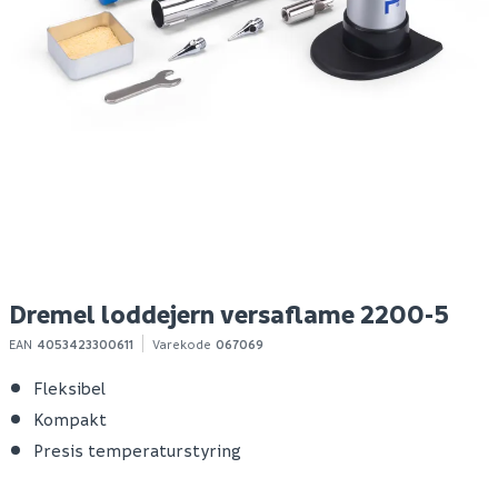
Unipak pakksalve 360g
Day infrarød gassovn
H
foldbar 4,2kw
t
5l
77
1 249
1
50+ stk
1-10 stk
Klikk & Hent
Klikk & Hent
Dremel loddejern versaflame 2200-5
EAN
4053423300611
Varekode
067069
Fleksibel
Kompakt
Presis temperaturstyring