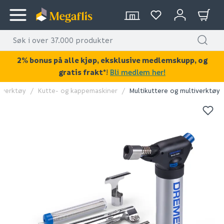
2% bonus på alle kjøp, eksklusive medlemskupp, og
gratis frakt*
!
Bli medlem her!
overktøy
Kutte- og kappemaskiner
Multikuttere og multiverktøy
KAN DISSE VÆRE AV INTERESSE?