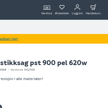
Varehus
Ønskeliste
Logg inn
Handlekurv
medlem her!
 stikksag pst 900 pel 620w
OUTLET
6968
Varekode
002700
esisjon i alle materialer!
9