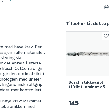
Tilbehør til dette
ere med høye krav. Den
isjon i alle materialer.
styring via
r det enkelt å starte
e Bosch CutControl gir
gir den optimal sikt til
knologien med lineær
Bosch stikksagbl
. Ergonomisk Softgrip
t101bif laminat a5
eidet mer kontrollert.
 høye krav: Maksimal
145
-elektronikken med