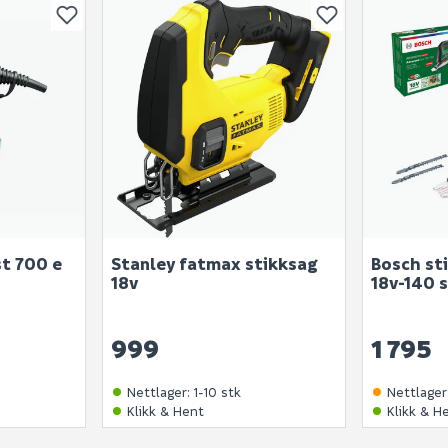
st 700 e
Stanley fatmax stikksag
Bosch st
18v
18v-140 
999
1 795
Nettlager
:
1-10 stk
Nettlager
Klikk & Hent
Klikk & H