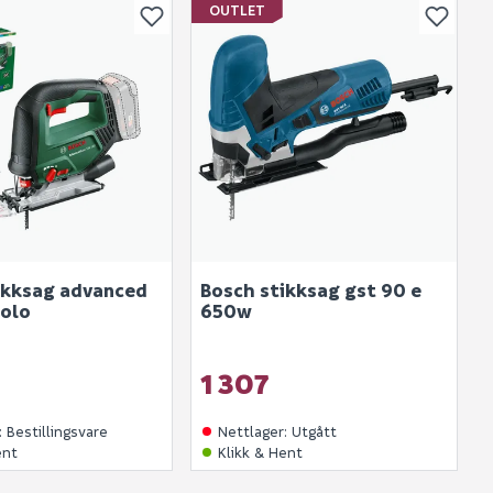
OUTLET
ikksag advanced
Bosch stikksag gst 90 e
solo
650w
1 307
:
Bestillingsvare
Nettlager
:
Utgått
ent
Klikk & Hent