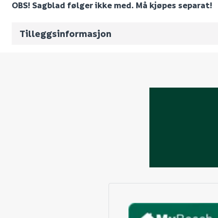
OBS! Sagblad følger ikke med. Må kjøpes separat!
Volum
14.808
(d
Antall pr. pall
Tilleggsinformasjon