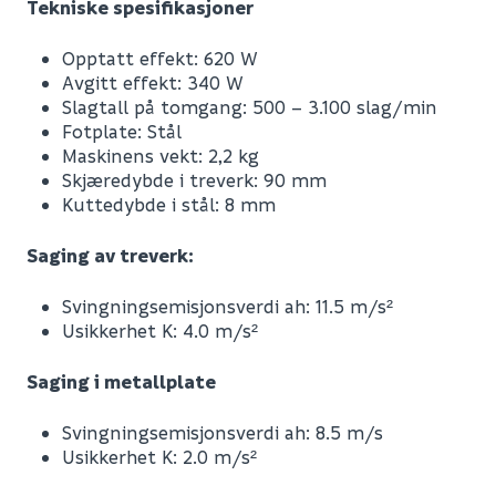
Tekniske spesifikasjoner
Opptatt effekt: 620 W
Avgitt effekt: 340 W
Slagtall på tomgang: 500 – 3.100 slag/min
Fotplate: Stål
Maskinens vekt: 2,2 kg
Skjæredybde i treverk: 90 mm
Kuttedybde i stål: 8 mm
Saging av treverk:
Svingningsemisjonsverdi ah: 11.5 m/s²
Usikkerhet K: 4.0 m/s²
Saging i metallplate
Leverandørens varenummer
Svingningsemisjonsverdi ah: 8.5 m/s
Nobb No
Usikkerhet K: 2.0 m/s²
Vekt pr. stk / m2 (i kg)