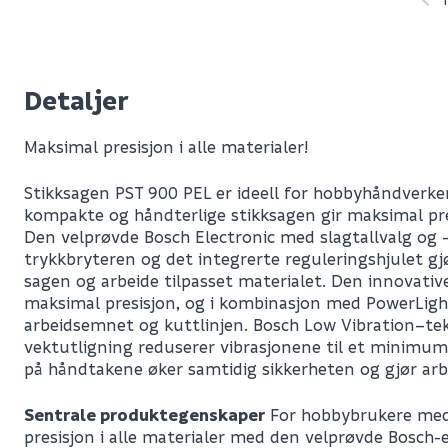
Detaljer
Maksimal presisjon i alle materialer!
Stikksagen PST 900 PEL er ideell for hobbyhåndverk
kompakte og håndterlige stikksagen gir maksimal pres
Den velprøvde Bosch Electronic med slagtallvalg og –
trykkbryteren og det integrerte reguleringshjulet gjø
sagen og arbeide tilpasset materialet. Den innovativ
maksimal presisjon, og i kombinasjon med PowerLight 
arbeidsemnet og kuttlinjen. Bosch Low Vibration–te
vektutligning reduserer vibrasjonene til et minimum
på håndtakene øker samtidig sikkerheten og gjør arb
Sentrale produktegenskaper
For hobbybrukere med
presisjon i alle materialer med den velprøvde Bosch