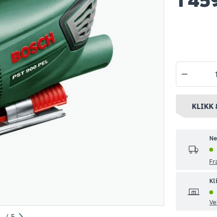
kksag pst
Stanley fatmax
Bosch stik
0w
stikksag 18v
advanced 1
solo
999
1 795
1-10 stk
Nettlager
:
1-10 stk
Nettlager
:
Be
nt
Klikk & Hent
Klikk & Hent
KLIKK 
Ne
Fr
Kl
Ve
/
5