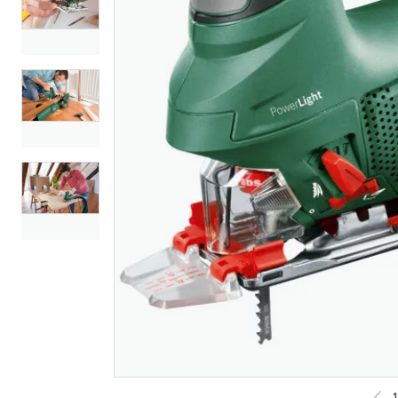
Bosch stikksag
Bosch sti
universal saw 18v-100
700 e 50
solo
986
955
Nettlager
:
1-10 stk
Nettlager
:
Klikk & Hent
Klikk & He
1