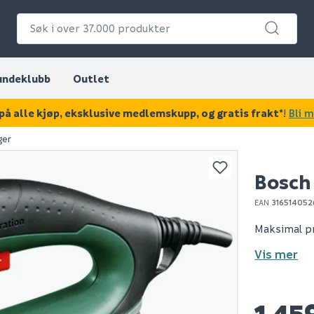
undeklubb
Outlet
på alle kjøp, eksklusive medlemskupp, og gratis frakt*
!
Bli 
ger
KAN DISSE VÆRE AV INTERESSE?
Bosch
EAN
316514052
Maksimal pr
Vis mer
1 45