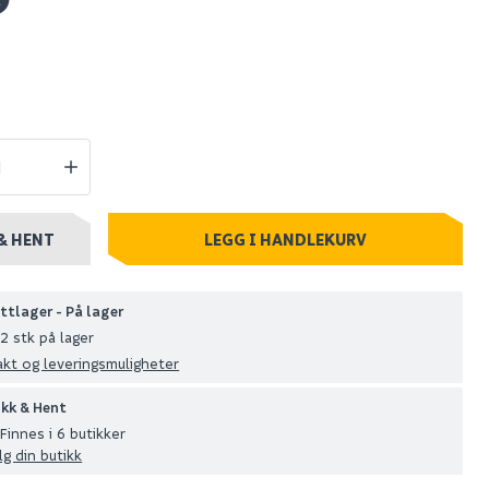
ksag
Bosch stikksag gst
8v-140
90 e 650w
1 307
stillingsvare
Nettlager
:
Utgått
Klikk & Hent
& HENT
LEGG I HANDLEKURV
ttlager - På lager
2 stk på lager
akt og leveringsmuligheter
ikk & Hent
Finnes i 6 butikker
lg din butikk