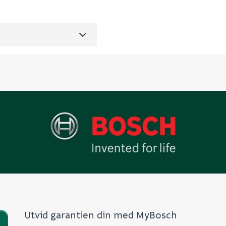
m3 per salgsforpakning)
35
Utvid garantien din med MyBosch