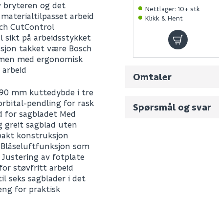
av bryteren og det
Nettlager
:
10+ stk
 materialtilpasset arbeid
Klikk & Hent
sch CutControl
 sikt på arbeidsstykket
asjon takket være Bosch
mmen med ergonomisk
 arbeid
Omtaler
 90 mm kuttedybde i tre
rbital-pendling for rask
Spørsmål og svar
id for sagbladet Med
g greit sagblad uten
pakt konstruksjon
Fornavn (synlig for an
t Blåseluftfunksjon som
en Justering av fotplate
for støvfritt arbeid
E-postadresse
il seks sagblader i det
ng for praktisk