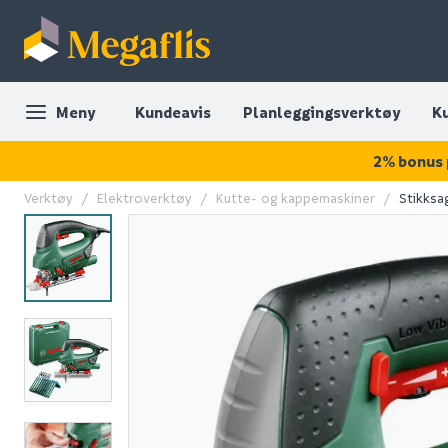
Meny
Kundeavis
Planleggingsverktøy
K
2% bonus 
Verktøy
Elektroverktøy
Kutte- og kappemaskiner
Stikksa