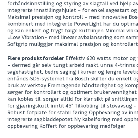
forhåndsinnstilling og styring av slagtall ved hjelp 
integrerte innstillingshjulet – for enkel sagestart og
Maksimal presisjon og kontroll – med innovative Bo
kombinert med integrerte PowerLight har du optimal
og kan enkelt og trygt følge kuttlinjen Minimal vibr
«Low Vibration» med lineær avbalansering som sa
Softgrip muliggjør maksimal presisjon og kontrollert
Flere produktfordeler
Effektiv 620 watts motor og
– dermed går selv tungt arbeid raskt unna 4-trinns o
sagehastighet, bedre saging i kurver og lengre levet
enhånds-SDS-systemet fra Bosch skifter du enkelt o
bruk av verktøy Fremragende håndterlighet og kom
sørger for kontrollert og optimert brukervennlighe
kan kobles til, sørger alltid for klar sikt på snittlinj
for gjæringskutt inntil 45° Tilkobling til støvavsug - 
Robust fotplate for stabil føring Oppbevaring av innt
integrerte sagbladdepotet Ny kabelføring med opphe
oppbevaring Koffert for oppbevaring medfølger