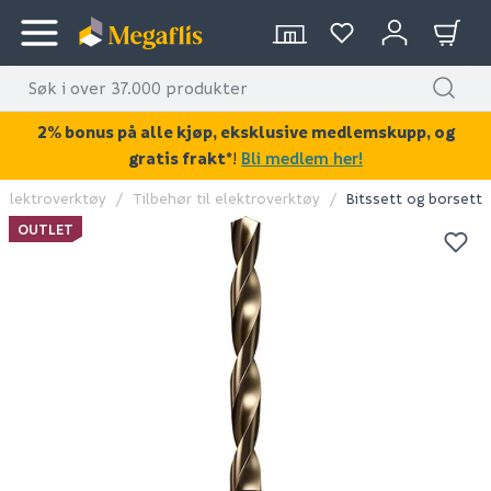
2% bonus på alle kjøp, eksklusive medlemskupp, og
gratis frakt*
!
Bli medlem her!
Elektroverktøy
Tilbehør til elektroverktøy
Bitssett og borsett
KAN DISSE VÆRE AV INTERESSE?
OUTLET
OUTLET
O