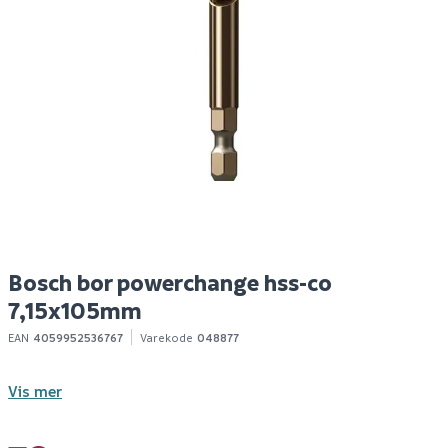
Borealis abisko
Bosch trebor standard
B
quadrato 60x60 9mm
ø6x50x90mm
ø
399
11
1
/m²
10+ m2
10+ stk
Klikk & Hent
Klikk & Hent
Bosch bor powerchange hss-co
7,15x105mm
EAN
4059952536767
Varekode
048877
Vis mer