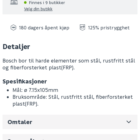
Finnes i 9 butikker
Velg din butikk
180 dagers åpent kjøp
125% pristrygghet
Detaljer
Bosch bor til harde elementer som stål, rustfritt stål
og fiberforsterket plast(FRP).
Spesifikasjoner
Mål: ø 7.15x105mm
Bruksområde: Stål, rustfritt stål, fiberforsterket
plast(FRP).
Omtaler
Leverandørens varenummer
2608900530
Nobb No
0