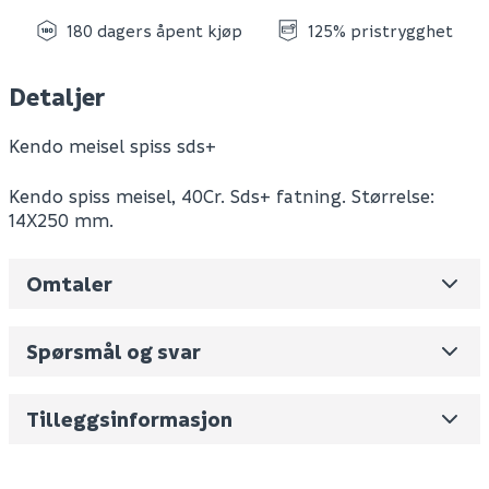
180 dagers åpent kjøp
125% pristrygghet
Detaljer
Kendo meisel spiss sds+
Kendo spiss meisel, 40Cr. Sds+ fatning. Størrelse:
14X250 mm.
Omtaler
Leverandørens varenummer
17100104
Nobb No
0
Spørsmål og svar
Vekt pr. stk / m2 (i kg)
0.255
Skjul
Volum
0.22
(dm3 per salgsforpakning)
Tilleggsinformasjon
Fornavn (synlig for andre)