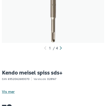
Kendo meisel flat sds+
Bosch meisel sds-max
B
400mm flat rtec sharp
sd
79
217
10+ stk
Bestillingsvare
Klikk & Hent
Klikk & Hent
1
/
4
Kendo meisel spiss sds+
EAN
6952062683070
Varekode
028167
Vis mer