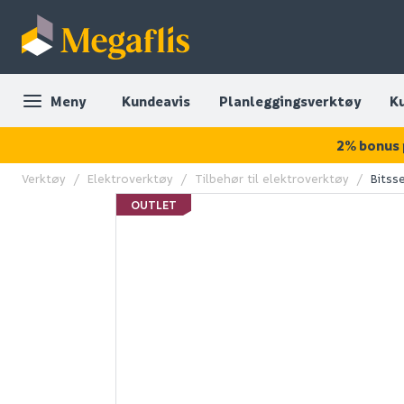
Meny
Kundeavis
Planleggingsverktøy
K
2% bonus 
Verktøy
Elektroverktøy
Tilbehør til elektroverktøy
Bitss
OUTLET
OUTLET