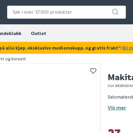
undeklubb
Outlet
på alle kjøp, eksklusive medlemskupp, og gratis frakt*
!
Bli 
ett og borsett
KAN DISSE VÆRE AV INTERESSE?
Makit
OUTLET
EAN
883813514
Selvmatende
Vis mer
27