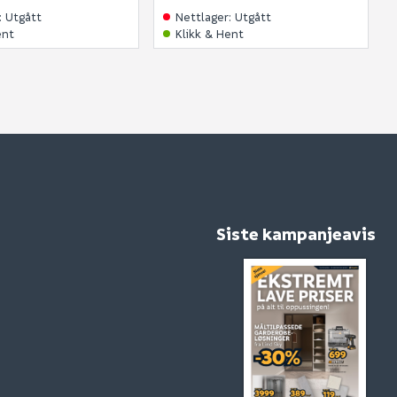
:
Utgått
Nettlager
:
Utgått
ent
Klikk & Hent
Siste kampanjeavis