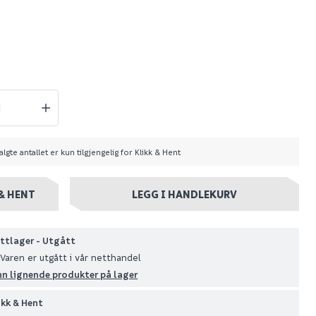
erbor
Kendo senterbor
10mm
Spar 16
Før 39
23
gått
Nettlager
:
Utgått
algte antallet er kun tilgjengelig for Klikk & Hent
Klikk & Hent
& HENT
LEGG I HANDLEKURV
ttlager - Utgått
Varen er utgått i vår netthandel
nn lignende produkter på lager
ikk & Hent