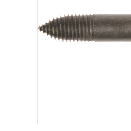
Mjølner hullsag
Makita se
76mm for
selvmaten
veggbokser/downlig
65mm
hts
139
27
Nettlager
:
100+ stk
Nettlager
:
Klikk & Hent
Klikk & He