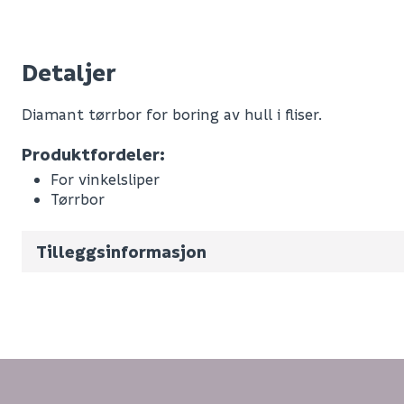
Detaljer
Diamant tørrbor for boring av hull i fliser.
Leverandørens varenummer
Produktfordeler:
Nobb No
For vinkelsliper
Tørrbor
Vekt pr. stk / m2 (i kg)
Volum
0.745
(d
Tilleggsinformasjon