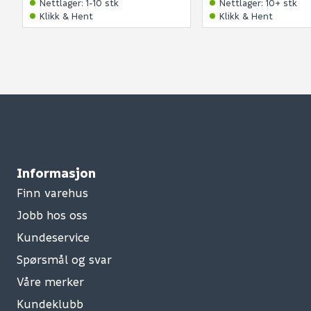
Nettlager
:
1-10 stk
Nettlager
:
10+ stk
Klikk & Hent
Klikk & Hent
Informasjon
Finn varehus
Jobb hos oss
Kundeservice
Spørsmål og svar
Våre merker
Kundeklubb