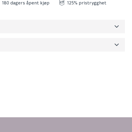
180 dagers åpent kjøp
125% pristrygghet
Skjul
dre)