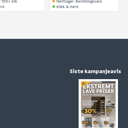
:
100+ stk
Nettlager
:
Bestillingsvare
ent
Klikk & Hent
Siste kampanjeavis