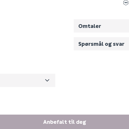
Omtaler
Spørsmål og svar
4916
0
Fornavn (synlig for an
0.345
m3 per salgsforpakning)
E-postadresse
Anbefalt til deg