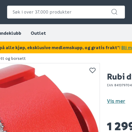
undeklubb
Outlet
på alle kjøp, eksklusive medlemskupp, og gratis frakt*
!
Bli 
ett og borsett
KAN DISSE VÆRE AV INTERESSE?
Rubi 
EAN
841379704
Vis mer
1 29