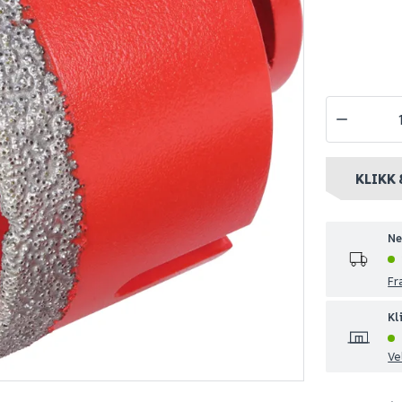
sparkel t10
Diamant tørrbor
Rubi kit del
55mm strong
nivåsystem
479
839
10+ stk
Nettlager
:
Bestillingsvare
Nettlager
:
10
KLIKK 
nt
Klikk & Hent
Klikk & Hent
Ne
Fr
Kl
Ve