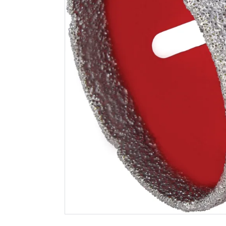
Rubi drygres
Rubi tann
diamanttørrbor
28 cm
ø75mm
1 459
222
Nettlager
:
1-10 stk
Nettlager
:
Klikk & Hent
Klikk & He