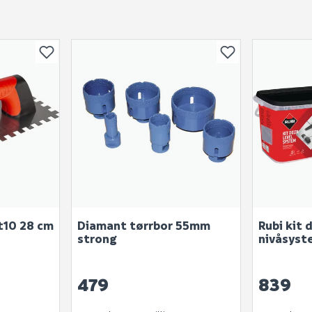
Skjule spørsmålet f
SEND INN SPØRSMÅL
Spørsmålet og svaret vil 
Ingen spørsmål enda
t10 28 cm
Diamant tørrbor 55mm
Rubi kit 
strong
nivåsyst
479
839