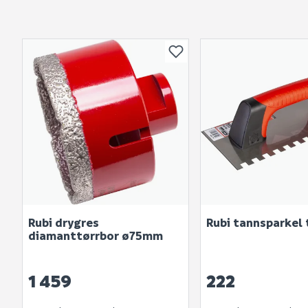
Rubi drygres
Rubi tannsparkel 
diamanttørrbor ø75mm
1 459
222