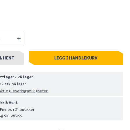
ta brida
Diamantborsett 8
 1,5mm
deler i koffert
1 039
0+ stk
Nettlager
:
Bestillingsvare
& HENT
LEGG I HANDLEKURV
Klikk & Hent
ttlager - På lager
12 stk på lager
akt og leveringsmuligheter
ikk & Hent
Finnes i 21 butikker
lg din butikk