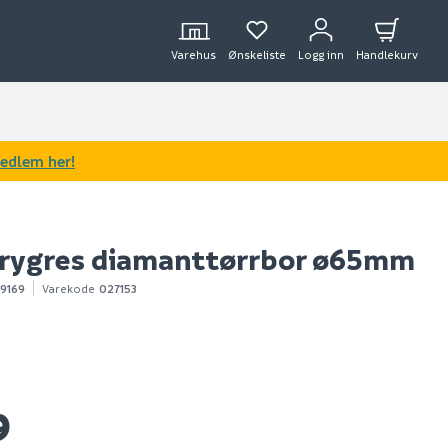
Varehus
Ønskeliste
Logg inn
Handlekurv
medlem her!
drygres diamanttørrbor ø65mm
9169
Varekode
027153
9