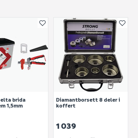
or andre?
bli vist her etter at det er besvart.
. Bli den første til å stille et spørsmål til dette
produktet.
delta brida
Diamantborsett 8 deler i
em 1,5mm
koffert
1 039