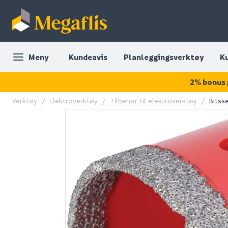
Meny
Kundeavis
Planleggingsverktøy
K
2% bonus 
Verktøy
Elektroverktøy
Tilbehør til elektroverktøy
Bitss