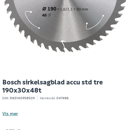
Makita kapp- og
Dewalt sagblad
S
gjærsag 2x18v
190x30x40t dt1945
190x20mm
dewalt
9 199
229
1-10 stk
Bestillingsvare
Klikk & Hent
Klikk & Hent
Bosch sirkelsagblad accu std tre
190x30x48t
EAN
3165140958509
Varekode
047486
Vis mer