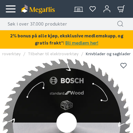
2% bonus på alle kjøp, eksklusive medlemskupp, og
gratis frakt*
!
Bli medlem her!
ktroverktøy
Tilbehør til elektroverktøy
Knivblader og sagblader
KAN DISSE VÆRE AV INTERESSE?