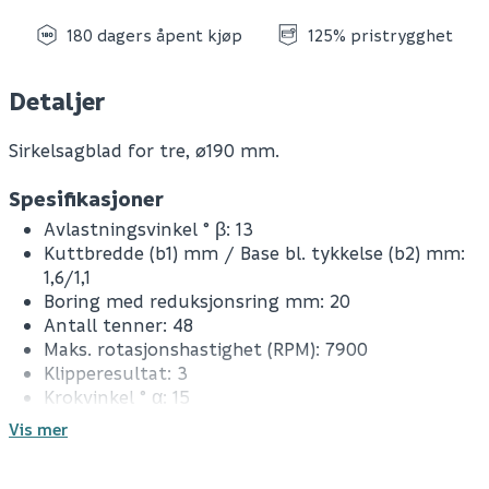
180 dagers åpent kjøp
125% pristrygghet
Detaljer
Sirkelsagblad for tre, ø190 mm.
Spesifikasjoner
Avlastningsvinkel ° β: 13
Kuttbredde (b1) mm / Base bl. tykkelse (b2) mm:
1,6/1,1
Boring med reduksjonsring mm: 20
Antall tenner: 48
Maks. rotasjonshastighet (RPM): 7900
Klipperesultat: 3
Krokvinkel ° α: 15
Tannform: ATB
Vis mer
Borestørrelse mm: 30
Ytre diameter mm: 190