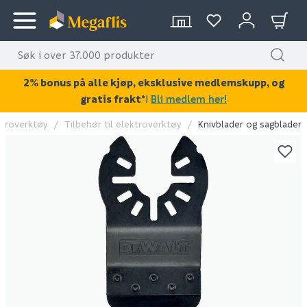
2% bonus på alle kjøp, eksklusive medlemskupp, og
gratis frakt*
!
Bli medlem her!
ktroverktøy
Tilbehør til elektroverktøy
Knivblader og sagblader
KAN DISSE VÆRE AV INTERESSE?