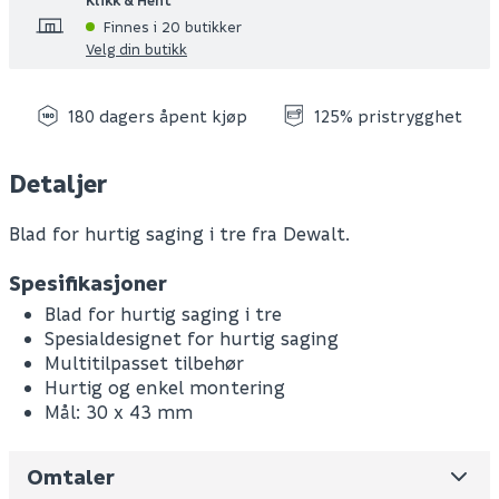
Finnes i 20 butikker
Velg din butikk
180 dagers åpent kjøp
125% pristrygghet
Detaljer
Blad for hurtig saging i tre fra Dewalt.
Spesifikasjoner
Blad for hurtig saging i tre
Spesialdesignet for hurtig saging
Multitilpasset tilbehør
Hurtig og enkel montering
Mål: 30 x 43 mm
Omtaler
Leverandørens varenummer
DT20704-QZ