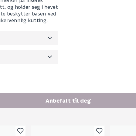
merker på flisene.
161473
E-postadresse
tt, og holder seg i hevet
0
ute beskytter basen ved
ukervennlig kutting.
17.3
m3 per salgsforpakning)
Skjule spørsmålet f
SEND INN SPØRSMÅL
Anbefalt til deg
Spørsmålet og svaret vil 
Ingen spørsmål enda