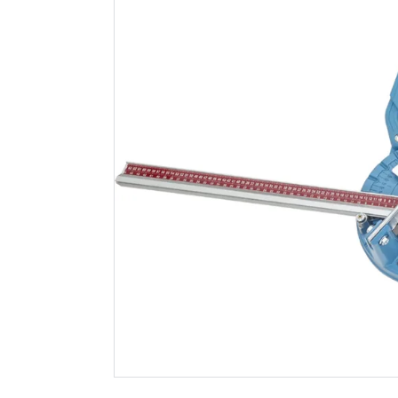
Rubi tz-1020
Mjølner fl
fliskutter
d900
Spar 500
F
13 519
999
Nettlager
:
1-10 stk
Nettlager
:
Klikk & Hent
Klikk & He