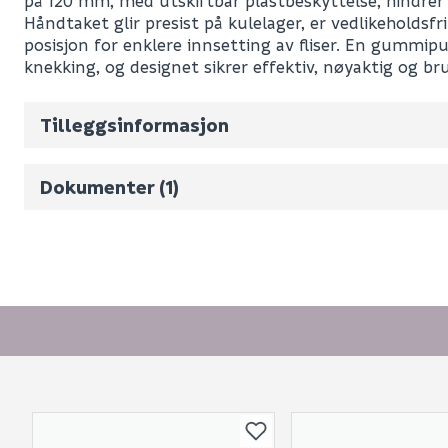
på 120 mm, med utskiftbar plastbeskyttelse, hindrer 
Leverandørens varenummer
Håndtaket glir presist på kulelager, er vedlikeholdsfri
Nobb No
posisjon for enklere innsetting av fliser. En gummip
knekking, og designet sikrer effektiv, nøyaktig og br
Vekt pr. stk / m2 (i kg)
Volum
171.3
(d
Tilleggsinformasjon
Produktblad
Dokumenter (1)