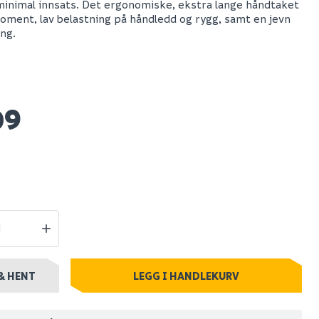
minimal innsats. Det ergonomiske, ekstra lange håndtaket
oment, lav belastning på håndledd og rygg, samt en jevn
kutter c2
Rubi speed-magnet
ing.
62 fliskutter
Spar 1 116
Før 3 115
1 999
09
0+ stk
Nettlager
:
10+ stk
Klikk & Hent
& HENT
LEGG I HANDLEKURV