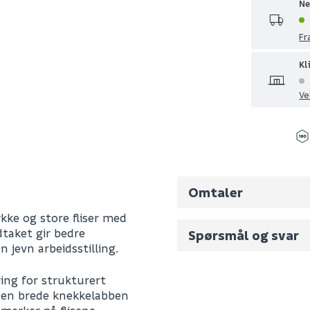
Ne
Fr
Kl
Ve
Omtaler
kke og store fliser med
taket gir bedre
Spørsmål og svar
jevn arbeidsstilling.
Fornavn (synlig for an
ring for strukturert
. Den brede knekkelabben