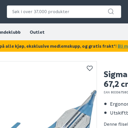
undeklubb
Outlet
på alle kjøp, eksklusive medlemskupp, og gratis frakt*
!
Bli 
KAN DISSE VÆRE AV INTERESSE?
Sigma 
67,2 
EAN
80336758
Ergono
Utskift
Denne flise