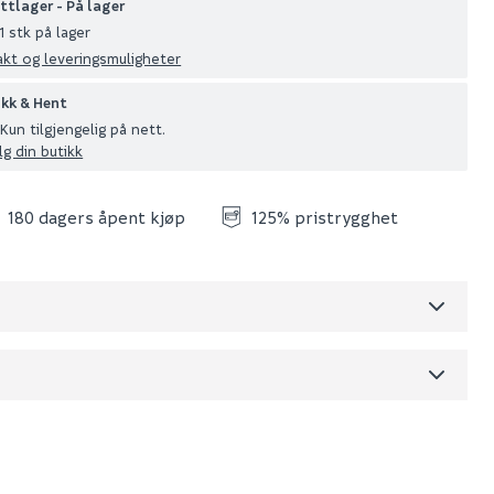
ttlager - På lager
1 stk på lager
akt og leveringsmuligheter
ikk & Hent
Kun tilgjengelig på nett.
lg din butikk
180 dagers åpent kjøp
125% pristrygghet
Skjul
dre)