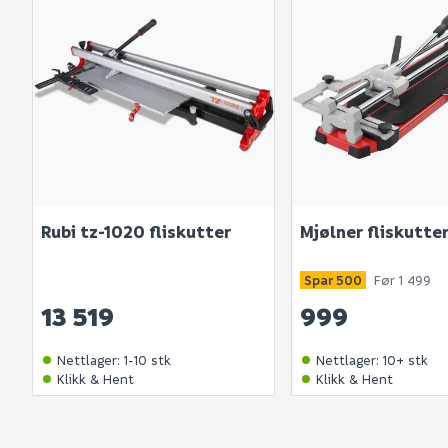
Rubi tz-1020 fliskutter
Mjølner fliskutte
Spar 500
Før 1 499
13 519
999
Nettlager
:
1-10 stk
Nettlager
:
10+ stk
Klikk & Hent
Klikk & Hent