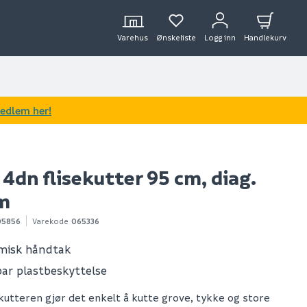
Varehus
Ønskeliste
Logg inn
Handlekurv
medlem her!
4dn flisekutter 95 cm, diag.
cm
05856
Varekode
065336
misk håndtak
bar plastbeskyttelse
kutteren gjør det enkelt å kutte grove, tykke og store