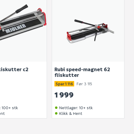
liskutter c2
Rubi speed-magnet 62
fliskutter
Spar 1 116
Før 3 115
1 999
:
100+ stk
Nettlager
:
10+ stk
ent
Klikk & Hent