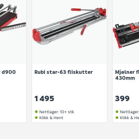
r d900
Rubi star-63 fliskutter
Mjølner f
430mm
1 495
399
Nettlager
:
10+ stk
Nettlager
Klikk & Hent
Klikk & H