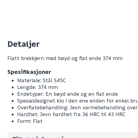
Detaljer
Flatt brekkjern med bøyd og flat ende 374 mm
Spesifikasjoner
Materiale: Stål S45C
Lengde: 374 mm
Endetyper: En bøyd ende og en flat ende
Spesialdesignet klo i den ene enden for enkel br
Leverandørens varenummer
Overflatebehandling: Jevn varmebehandling over 
Nobb No
Hardhet: Jevn hardhet fra 36 HRC til 43 HRC
Form: Flat
Vekt pr. stk / m2 (i kg)
Volum
2.613
(d