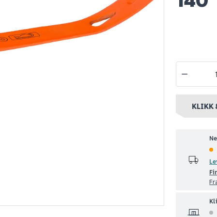
kkjern 300
Kendo spisstang
Kendo stem
ium
160mm
3 deler 12-
79
169
1-10 stk
Nettlager
:
1-10 stk
Nettlager
:
10
nt
Klikk & Hent
Klikk & Hent
KLIKK 
Ne
Le
Fi
Fr
Kl