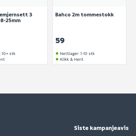
emjernsett 3
Bahco 2m tommestokk
-18-25mm
59
:
10+ stk
Nettlager
:
1-10 stk
ent
Klikk & Hent
Siste kampanjeavis