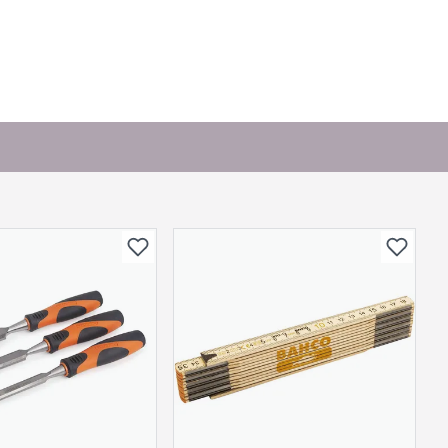
or andre?
bli vist her etter at det er besvart.
. Bli den første til å stille et spørsmål til dette
produktet.