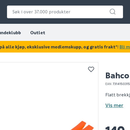
undeklubb
Outlet
på alle kjøp, eksklusive medlemskupp, og gratis frakt*
!
Bli 
KAN DISSE VÆRE AV INTERESSE?
Bahco 
EAN
731415031
Flatt brekk
Vis mer
140