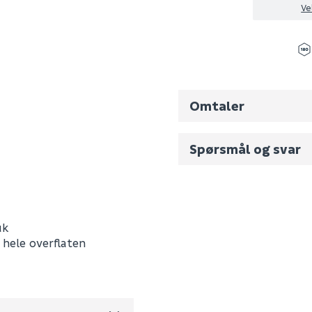
Ve
Omtaler
Spørsmål og svar
Fornavn (synlig for an
uk
WBF380
E-postadresse
hele overflaten
0
0.642
m3 per salgsforpakning)