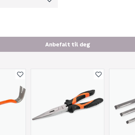
Skjule spørsmålet f
Anbefalt til deg
SEND INN SPØRSMÅL
Spørsmålet og svaret vil 
Ingen spørsmål enda