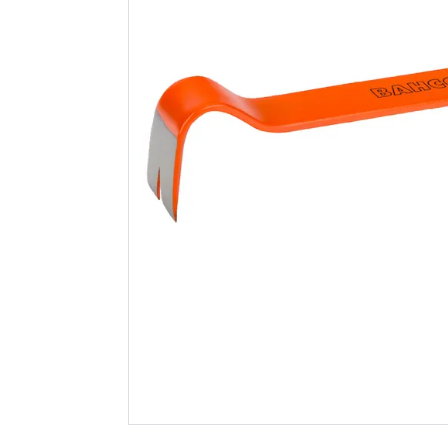
Nilfisk multi ii 30 t
Bahco bre
inox vsc eu tørr- og
- 12" prem
våtsuger
1 746
299
Nettlager
:
1-10 stk
Nettlager
:
Klikk & Hent
Klikk & He