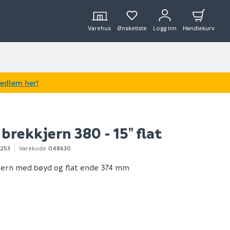
Varehus
Ønskeliste
Logg inn
Handlekurv
medlem her!
brekkjern 380 - 15" flat
5253
Varekode
048630
jern med bøyd og flat ende 374 mm