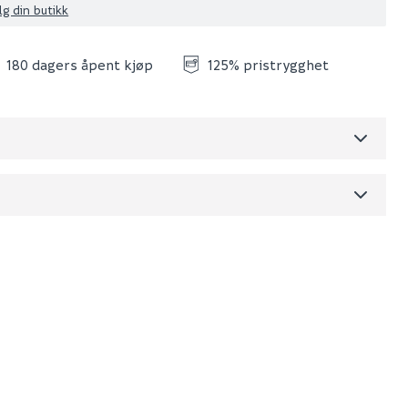
lg din butikk
180 dagers åpent kjøp
125% pristrygghet
Skjul
dre)