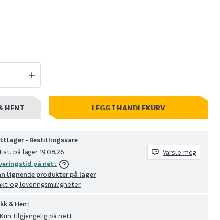
jernsett
Bahco 2m
18-25mm
tommestokk
59
+ stk
Nettlager
:
1-10 stk
Klikk & Hent
& HENT
LEGG I HANDLEKURV
ttlager - Bestillingsvare
Est. på lager 19.08.26
Varsle meg
veringstid på nett
nn lignende produkter på lager
akt og leveringsmuligheter
ikk & Hent
Kun tilgjengelig på nett.